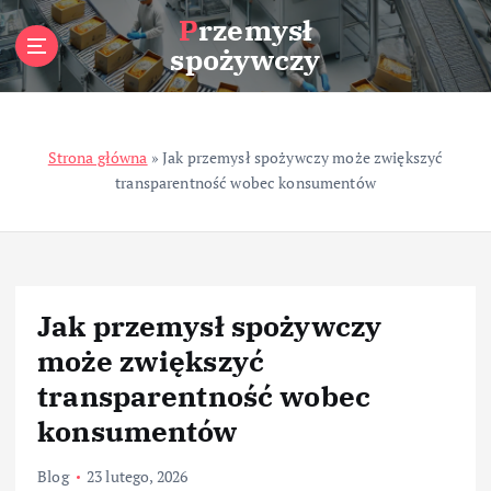
S
Przemysł
k
spożywczy
i
p
t
o
Strona główna
»
Jak przemysł spożywczy może zwiększyć
c
transparentność wobec konsumentów
o
n
t
e
n
t
Jak przemysł spożywczy
może zwiększyć
transparentność wobec
konsumentów
Blog
23 lutego, 2026