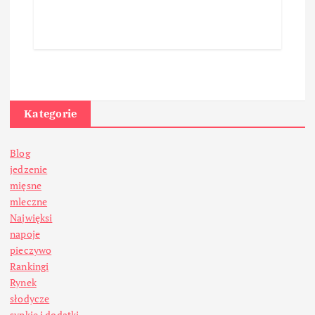
Kategorie
Blog
jedzenie
mięsne
mleczne
Najwięksi
napoje
pieczywo
Rankingi
Rynek
słodycze
sypkie i dodatki