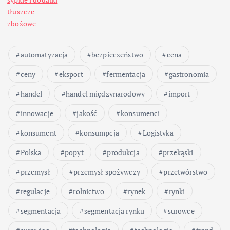
tłuszcze
zbożowe
automatyzacja
bezpieczeństwo
cena
ceny
eksport
fermentacja
gastronomia
handel
handel międzynarodowy
import
innowacje
jakość
konsumenci
konsument
konsumpcja
Logistyka
Polska
popyt
produkcja
przekąski
przemysł
przemysł spożywczy
przetwórstwo
regulacje
rolnictwo
rynek
rynki
segmentacja
segmentacja rynku
surowce