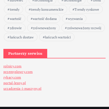
surowiec
technologia
technologie
trend
trendy
trendy konsumenckie
Trendy rynkowe
wartość
wartość dodana
wyzwania
zdrowie
zrównoważony
zrównoważony rozwój
łańcuch dostaw
łańcuch wartości
Partnerzy serwisu
rolnicy.com
przemyslowcy.com
rybacy.com
portal-lesny.pl
urzadzenia-i-maszyny.pl