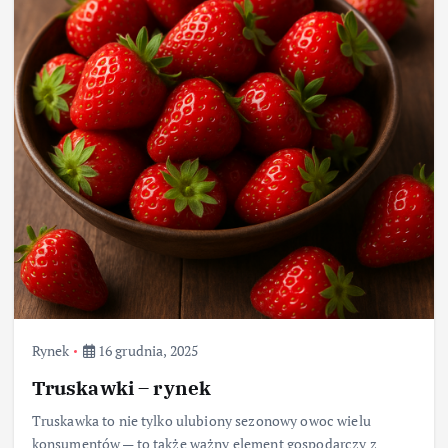
Rynek
16 grudnia, 2025
Truskawki – rynek
Truskawka to nie tylko ulubiony sezonowy owoc wielu
konsumentów — to także ważny element gospodarczy z