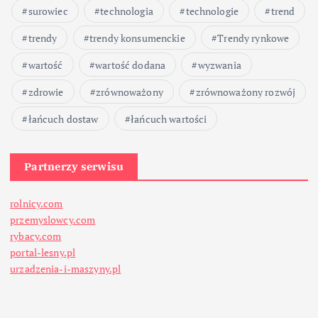
surowiec
technologia
technologie
trend
s
trendy
trendy konsumenckie
Trendy rynkowe
ó
wartość
wartość dodana
wyzwania
w
zdrowie
zrównoważony
zrównoważony rozwój
łańcuch dostaw
łańcuch wartości
Partnerzy serwisu
rolnicy.com
przemyslowcy.com
rybacy.com
portal-lesny.pl
urzadzenia-i-maszyny.pl