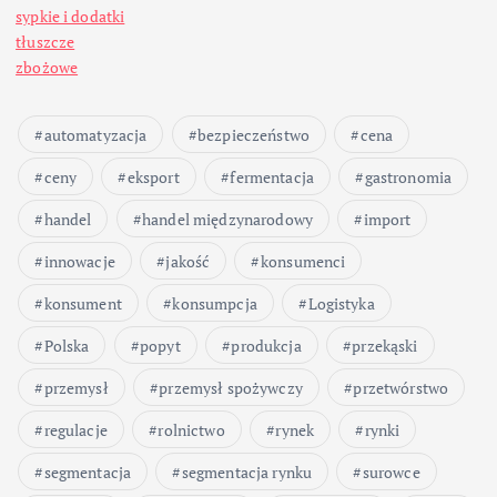
c
sypkie i dodatki
o
tłuszcze
zbożowe
w
automatyzacja
bezpieczeństwo
cena
a
ceny
eksport
fermentacja
gastronomia
n
handel
handel międzynarodowy
import
i
innowacje
jakość
konsumenci
konsument
konsumpcja
Logistyka
e
Polska
popyt
produkcja
przekąski
w
przemysł
przemysł spożywczy
przetwórstwo
p
regulacje
rolnictwo
rynek
rynki
segmentacja
segmentacja rynku
surowce
i