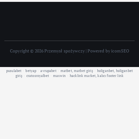
Copyright © 2026 Przemysł spożywczy | Powered by icomSEO
pusulabet
·
betyap
·
avrupabet
·
matbet, matbet giriş
·
holiganbet, holiganbet
giriş
·
cratosroyalbet
·
maxwin
·
hacklink market, kalıcı footer link