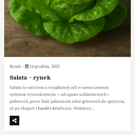
Rynek
14 grudnia, 2025
Sałata – rynek
Sałata to warzywo o wyjątkowej roli w nowoczesnym
systemie żywnościowym — od upraw szklarniowych i
polowych, przez linie pakowania sałat gotowych do spożycia,
aż po eksport i handel detaliczny. Niniejszy…