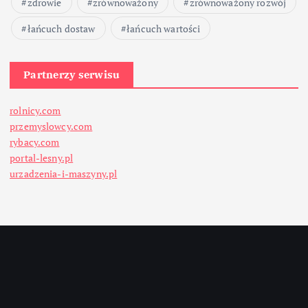
zdrowie
zrównoważony
zrównoważony rozwój
łańcuch dostaw
łańcuch wartości
Partnerzy serwisu
rolnicy.com
przemyslowcy.com
rybacy.com
portal-lesny.pl
urzadzenia-i-maszyny.pl