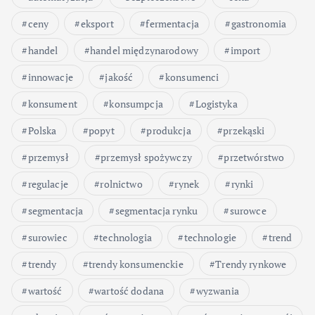
ceny
eksport
fermentacja
gastronomia
handel
handel międzynarodowy
import
innowacje
jakość
konsumenci
konsument
konsumpcja
Logistyka
Polska
popyt
produkcja
przekąski
przemysł
przemysł spożywczy
przetwórstwo
regulacje
rolnictwo
rynek
rynki
segmentacja
segmentacja rynku
surowce
surowiec
technologia
technologie
trend
trendy
trendy konsumenckie
Trendy rynkowe
wartość
wartość dodana
wyzwania