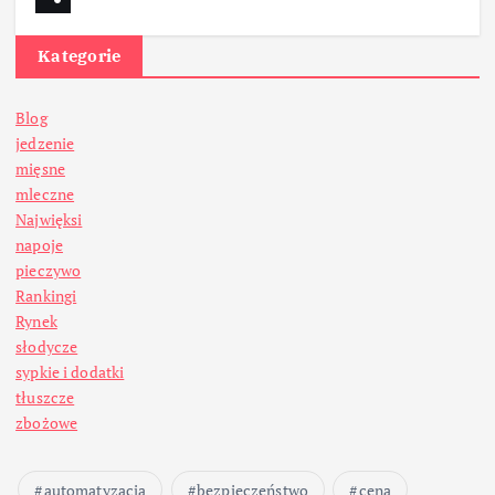
Kategorie
Blog
jedzenie
mięsne
mleczne
Najwięksi
napoje
pieczywo
Rankingi
Rynek
słodycze
sypkie i dodatki
tłuszcze
zbożowe
automatyzacja
bezpieczeństwo
cena