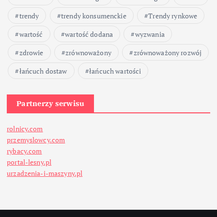
trendy
trendy konsumenckie
Trendy rynkowe
wartość
wartość dodana
wyzwania
zdrowie
zrównoważony
zrównoważony rozwój
łańcuch dostaw
łańcuch wartości
Partnerzy serwisu
rolnicy.com
przemyslowcy.com
rybacy.com
portal-lesny.pl
urzadzenia-i-maszyny.pl