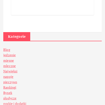
Kategorie
Blog
jedzenie
mięsne
mleczne
Najwięksi
napoje
pieczywo
Rankingi
Rynek
słodycze
sypkie i dodatki