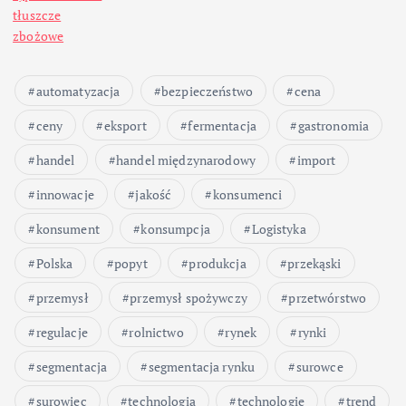
tłuszcze
zbożowe
automatyzacja
bezpieczeństwo
cena
ceny
eksport
fermentacja
gastronomia
handel
handel międzynarodowy
import
innowacje
jakość
konsumenci
konsument
konsumpcja
Logistyka
Polska
popyt
produkcja
przekąski
przemysł
przemysł spożywczy
przetwórstwo
regulacje
rolnictwo
rynek
rynki
segmentacja
segmentacja rynku
surowce
surowiec
technologia
technologie
trend