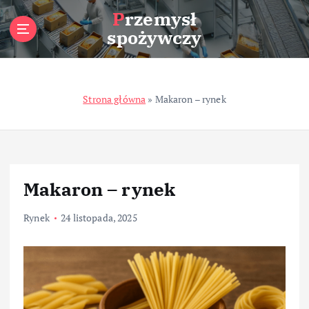
S
Przemysł
k
spożywczy
i
p
t
o
Strona główna
»
Makaron – rynek
c
o
n
t
e
n
Makaron – rynek
t
Rynek
24 listopada, 2025