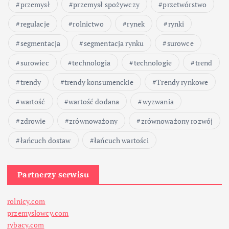
w
przemysł
przemysł spożywczy
przetwórstwo
p
regulacje
rolnictwo
rynek
rynki
segmentacja
segmentacja rynku
surowce
i
surowiec
technologia
technologie
trend
s
trendy
trendy konsumenckie
Trendy rynkowe
ó
wartość
wartość dodana
wyzwania
w
zdrowie
zrównoważony
zrównoważony rozwój
łańcuch dostaw
łańcuch wartości
Partnerzy serwisu
rolnicy.com
przemyslowcy.com
rybacy.com