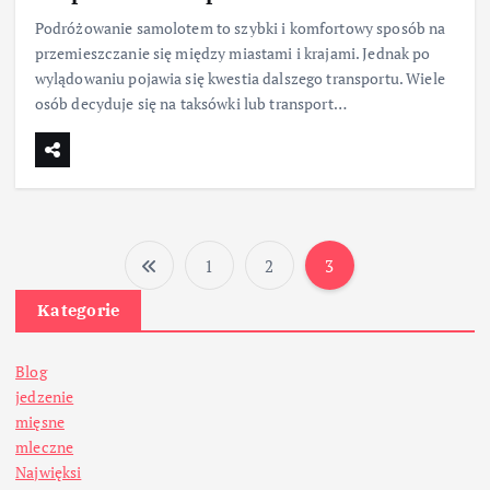
Podróżowanie samolotem to szybki i komfortowy sposób na
przemieszczanie się między miastami i krajami. Jednak po
wylądowaniu pojawia się kwestia dalszego transportu. Wiele
osób decyduje się na taksówki lub transport…
1
2
3
S
Kategorie
t
Blog
r
jedzenie
mięsne
o
mleczne
Najwięksi