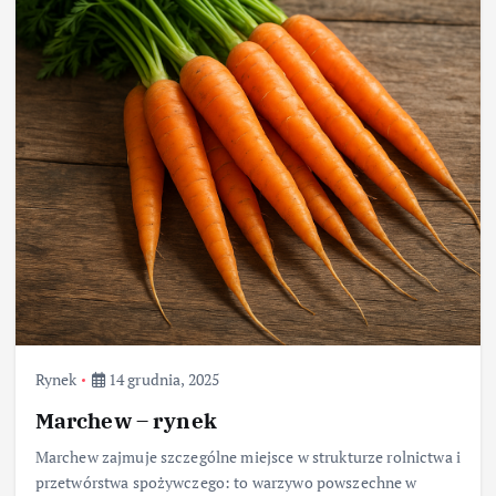
Rynek
14 grudnia, 2025
Marchew – rynek
Marchew zajmuje szczególne miejsce w strukturze rolnictwa i
przetwórstwa spożywczego: to warzywo powszechne w