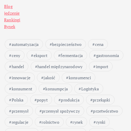
Blog
r
jedzenie
Rankingi
o
Rynek
n
automatyzacja
bezpieczeństwo
cena
i
ceny
eksport
fermentacja
gastronomia
c
handel
handel międzynarodowy
import
innowacje
jakość
konsumenci
o
konsument
konsumpcja
Logistyka
w
Polska
popyt
produkcja
przekąski
a
przemysł
przemysł spożywczy
przetwórstwo
regulacje
rolnictwo
rynek
rynki
n