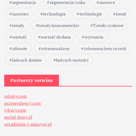
segmentacja
segmentacja rynku
surowce
i
surowiec
technologia
technologie
trend
e
trendy
trendy konsumenckie
Trendy rynkowe
w
wartość
wartość dodana
wyzwania
zdrowie
zrównoważony
zrównoważony rozwój
p
łańcuch dostaw
łańcuch wartości
i
Partnerzy serwisu
s
ó
rolnicy.com
przemyslowcy.com
rybacy.com
w
portal-lesny.pl
urzadzenia-i-maszyny.pl