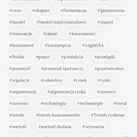
ceny
eksport
fermentacja
gastronomia
handel
handel międzynarodowy
import
innowacje
jakość
konsumenci
konsument
konsumpcja
Logistyka
Polska
popyt
produkcja
przekąski
przemysł
przemysł spożywczy
przetwórstwo
regulacje
rolnictwo
rynek
rynki
segmentacja
segmentacja rynku
surowce
surowiec
technologia
technologie
trend
trendy
trendy konsumenckie
Trendy rynkowe
wartość
wartość dodana
wyzwania