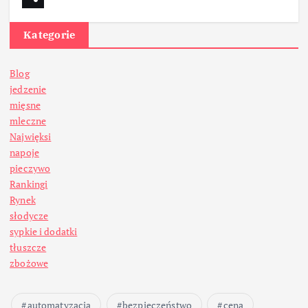
Kategorie
Blog
jedzenie
mięsne
mleczne
Najwięksi
napoje
pieczywo
Rankingi
Rynek
słodycze
sypkie i dodatki
tłuszcze
zbożowe
automatyzacja
bezpieczeństwo
cena