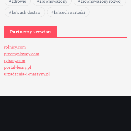
zdrowie
zrównoważony
zrównoważony rozwój
łańcuch dostaw
łańcuch wartości
Partnerzy serwisu
rolnicy.com
przemyslowcy.com
rybacy.com
portal-lesny.pl
urzadzenia-i-maszyny.pl