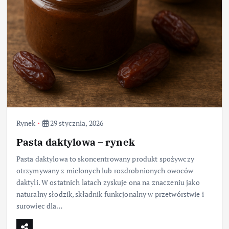
Rynek
29 stycznia, 2026
Pasta daktylowa – rynek
Pasta daktylowa to skoncentrowany produkt spożywczy
otrzymywany z mielonych lub rozdrobnionych owoców
daktyli. W ostatnich latach zyskuje ona na znaczeniu jako
naturalny słodzik, składnik funkcjonalny w przetwórstwie i
surowiec dla…