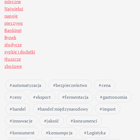
mleczne
Najwięksi
napoje
pieczywo
Rankingi
Rynek
słodycze
sypkie i dodatki
tłuszcze
zbożowe
automatyzacja
bezpieczeństwo
cena
ceny
eksport
fermentacja
gastronomia
handel
handel międzynarodowy
import
innowacje
jakość
konsumenci
konsument
konsumpcja
Logistyka