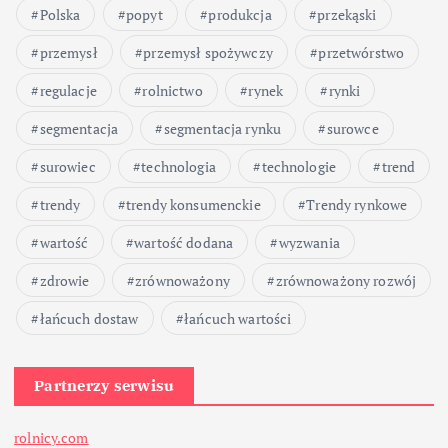
Polska
popyt
produkcja
przekąski
przemysł
przemysł spożywczy
przetwórstwo
regulacje
rolnictwo
rynek
rynki
segmentacja
segmentacja rynku
surowce
surowiec
technologia
technologie
trend
trendy
trendy konsumenckie
Trendy rynkowe
wartość
wartość dodana
wyzwania
zdrowie
zrównoważony
zrównoważony rozwój
łańcuch dostaw
łańcuch wartości
Partnerzy serwisu
rolnicy.com