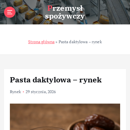
S
Przemysł
k
spożywczy
i
p
t
o
Strona główna
»
Pasta daktylowa – rynek
c
o
n
t
e
n
Pasta daktylowa – rynek
t
Rynek
29 stycznia, 2026