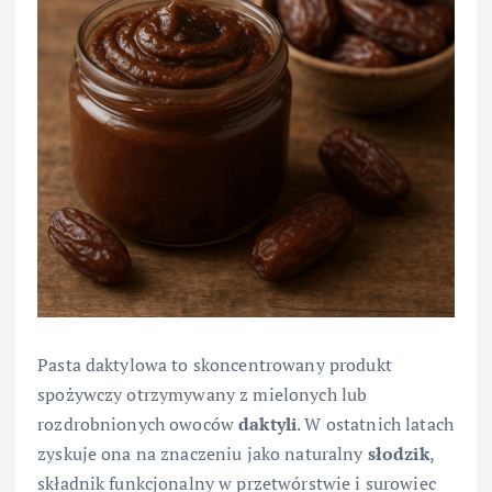
Pasta daktylowa to skoncentrowany produkt
spożywczy otrzymywany z mielonych lub
rozdrobnionych owoców
daktyli
. W ostatnich latach
zyskuje ona na znaczeniu jako naturalny
słodzik
,
składnik funkcjonalny w przetwórstwie i surowiec