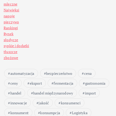
mleczne
Najwięksi
napoje
pieczywo
Rankingi
Rynek
słodycze
sypkie i dodatki
tłuszcze
zbożowe
automatyzacja
bezpieczeństwo
cena
ceny
eksport
fermentacja
gastronomia
handel
handel międzynarodowy
import
innowacje
jakość
konsumenci
konsument
konsumpcja
Logistyka