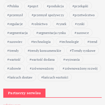
Polska
popyt
produkcja
przekąski
przemysł
przemysł spożywczy
przetwórstwo
regulacje
rolnictwo
rynek
rynki
segmentacja
segmentacja rynku
surowce
surowiec
technologia
technologie
trend
trendy
trendy konsumenckie
Trendy rynkowe
wartość
wartość dodana
wyzwania
zdrowie
zrównoważony
zrównoważony rozwój
łańcuch dostaw
łańcuch wartości
Partnerzy serwisu