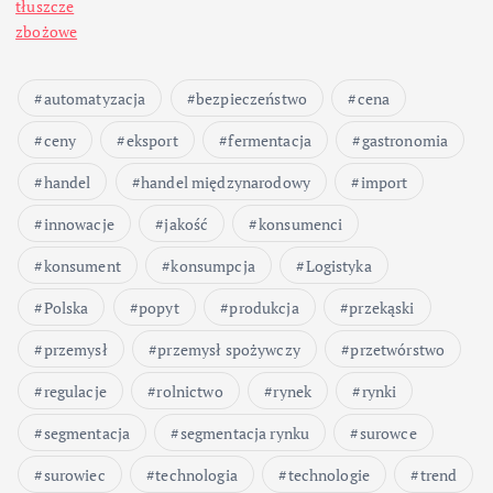
tłuszcze
zbożowe
automatyzacja
bezpieczeństwo
cena
ceny
eksport
fermentacja
gastronomia
handel
handel międzynarodowy
import
innowacje
jakość
konsumenci
konsument
konsumpcja
Logistyka
Polska
popyt
produkcja
przekąski
przemysł
przemysł spożywczy
przetwórstwo
regulacje
rolnictwo
rynek
rynki
segmentacja
segmentacja rynku
surowce
surowiec
technologia
technologie
trend