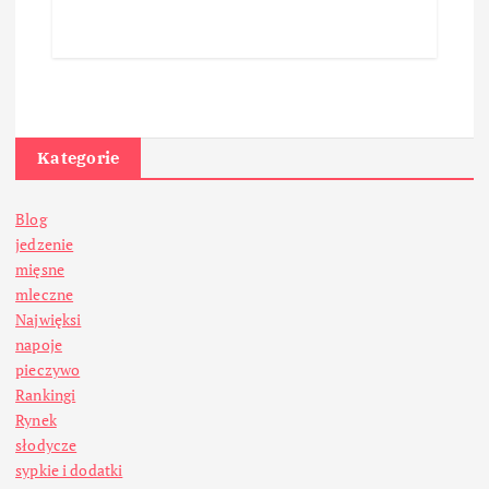
Kategorie
Blog
jedzenie
mięsne
mleczne
Najwięksi
napoje
pieczywo
Rankingi
Rynek
słodycze
sypkie i dodatki