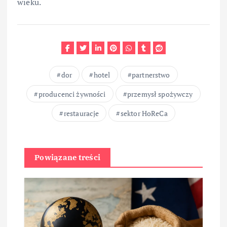
wieku.
dor
hotel
partnerstwo
producenci żywności
przemysł spożywczy
restauracje
sektor HoReCa
Powiązane treści