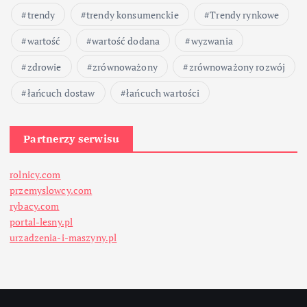
trendy
trendy konsumenckie
Trendy rynkowe
wartość
wartość dodana
wyzwania
zdrowie
zrównoważony
zrównoważony rozwój
łańcuch dostaw
łańcuch wartości
Partnerzy serwisu
rolnicy.com
przemyslowcy.com
rybacy.com
portal-lesny.pl
urzadzenia-i-maszyny.pl