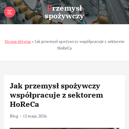
S
Przemysł
k
spożywczy
i
p
t
o
Strona główna
»
Jak przemysł spożywczy współpracuje z sektorem
c
HoReCa
o
n
t
e
n
t
Jak przemysł spożywczy
współpracuje z sektorem
HoReCa
Blog
12 maja, 2026