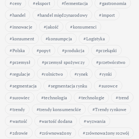
ceny
eksport
fermentacja
gastronomia
handel
handel międzynarodowy
import
innowacje
jakość
konsumenci
konsument
konsumpcja
Logistyka
Polska
popyt
produkcja
przekąski
przemysł
przemysł spożywczy
przetwórstwo
regulacje
rolnictwo
rynek
rynki
segmentacja
segmentacja rynku
surowce
surowiec
technologia
technologie
trend
trendy
trendy konsumenckie
Trendy rynkowe
wartość
wartość dodana
wyzwania
zdrowie
zrównoważony
zrównoważony rozwój