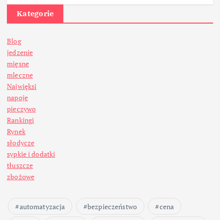
Kategorie
Blog
jedzenie
mięsne
mleczne
Najwięksi
napoje
pieczywo
Rankingi
Rynek
słodycze
sypkie i dodatki
tłuszcze
zbożowe
automatyzacja
bezpieczeństwo
cena