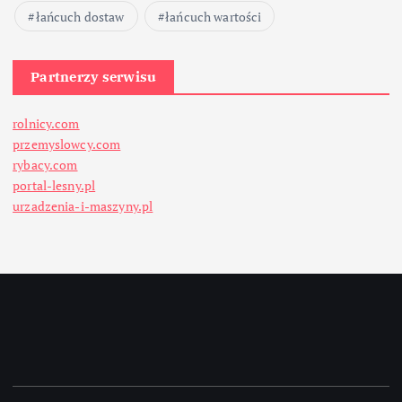
łańcuch dostaw
łańcuch wartości
Partnerzy serwisu
rolnicy.com
przemyslowcy.com
rybacy.com
portal-lesny.pl
urzadzenia-i-maszyny.pl