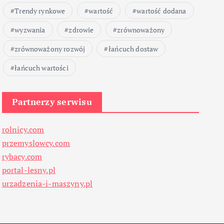
Trendy rynkowe
wartość
wartość dodana
wyzwania
zdrowie
zrównoważony
zrównoważony rozwój
łańcuch dostaw
łańcuch wartości
Partnerzy serwisu
rolnicy.com
przemyslowcy.com
rybacy.com
portal-lesny.pl
urzadzenia-i-maszyny.pl