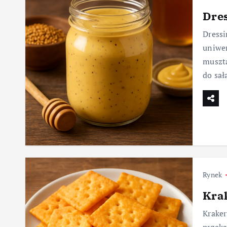
Dre
Dressi
uniwer
muszta
do sał
Rynek
Kra
Kraker