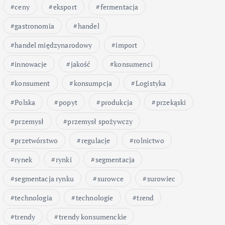
ceny
eksport
fermentacja
gastronomia
handel
handel międzynarodowy
import
innowacje
jakość
konsumenci
konsument
konsumpcja
Logistyka
Polska
popyt
produkcja
przekąski
przemysł
przemysł spożywczy
przetwórstwo
regulacje
rolnictwo
rynek
rynki
segmentacja
segmentacja rynku
surowce
surowiec
technologia
technologie
trend
trendy
trendy konsumenckie