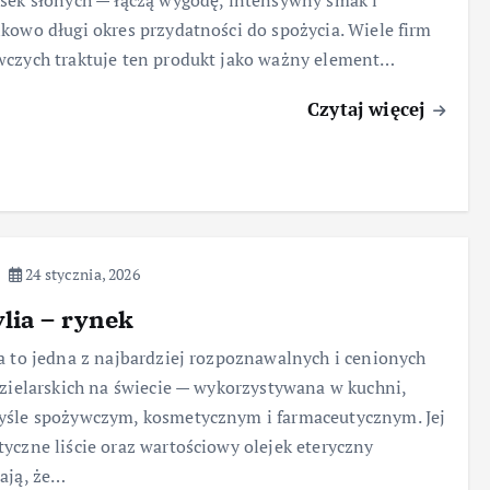
sek słonych — łączą wygodę, intensywny smak i
kowo długi okres przydatności do spożycia. Wiele firm
czych traktuje ten produkt jako ważny element…
Czytaj więcej
24 stycznia, 2026
lia – rynek
a to jedna z najbardziej rozpoznawalnych i cenionych
 zielarskich na świecie — wykorzystywana w kuchni,
yśle spożywczym, kosmetycznym i farmaceutycznym. Jej
yczne liście oraz wartościowy olejek eteryczny
ają, że…