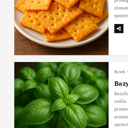
przeką
stosun
spożyw
Rynek
Bazy
Bazyli
roślin
przem
aromat
sprawi