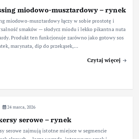
ssing miodowo-musztardowy – rynek
ng miodowo-musztardowy łączy w sobie prostotę i
salność smaków — słodycz miodu i lekko pikantna nuta
rdy. Produkt ten funkcjonuje zarówno jako gotowy sos
atek, marynata, dip do przekąsek,…
Czytaj więcej
24 marca, 2026
kersy serowe – rynek
sy serowe zajmują istotne miejsce w segmencie