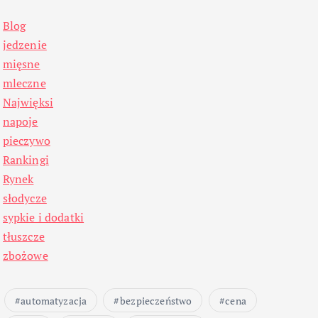
Blog
jedzenie
mięsne
mleczne
Najwięksi
napoje
pieczywo
Rankingi
Rynek
słodycze
sypkie i dodatki
tłuszcze
zbożowe
automatyzacja
bezpieczeństwo
cena