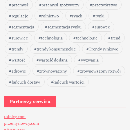
przemysł
przemysł spożywczy
przetwórstwo
regulacje
rolnictwo
rynek
rynki
segmentacja
segmentacja rynku
surowce
surowiec
technologia
technologie
trend
trendy
trendy konsumenckie
Trendy rynkowe
wartość
wartość dodana
wyzwania
zdrowie
zrównoważony
zrównoważony rozwój
łańcuch dostaw
łańcuch wartości
Partnerzy serwisu
rolnicy.com
przemyslowcy.com
rybacy.com