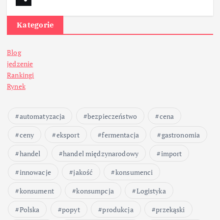
Kategorie
Blog
jedzenie
Rankingi
Rynek
automatyzacja
bezpieczeństwo
cena
ceny
eksport
fermentacja
gastronomia
handel
handel międzynarodowy
import
innowacje
jakość
konsumenci
konsument
konsumpcja
Logistyka
Polska
popyt
produkcja
przekąski