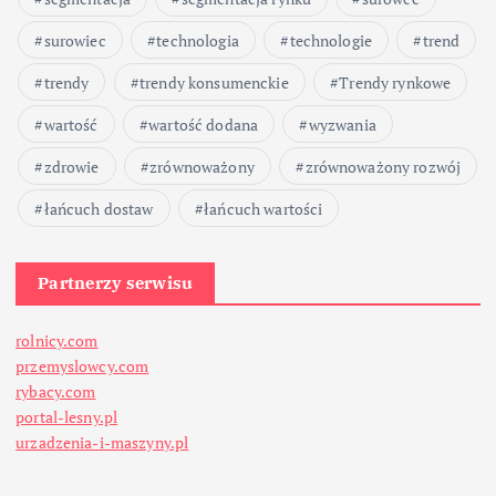
surowiec
technologia
technologie
trend
trendy
trendy konsumenckie
Trendy rynkowe
wartość
wartość dodana
wyzwania
zdrowie
zrównoważony
zrównoważony rozwój
łańcuch dostaw
łańcuch wartości
Partnerzy serwisu
rolnicy.com
przemyslowcy.com
rybacy.com
portal-lesny.pl
urzadzenia-i-maszyny.pl