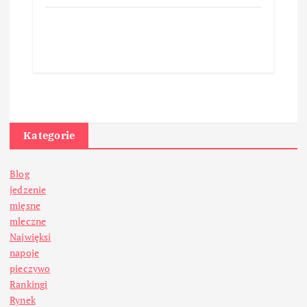
Kategorie
Blog
jedzenie
mięsne
mleczne
Najwięksi
napoje
pieczywo
Rankingi
Rynek