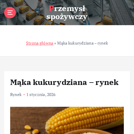
S
Przemysł
k
spożywczy
i
p
t
o
Strona główna
»
Mąka kukurydziana – rynek
c
o
n
t
e
n
Mąka kukurydziana – rynek
t
Rynek
1 stycznia, 2026