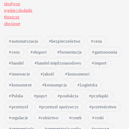
słodycze
sypkie i dodatki
tłuszcze
zbożowe
automatyzacja
bezpieczeństwo
cena
ceny
eksport
fermentacja
gastronomia
handel
handel międzynarodowy
import
innowacje
jakość
konsumenci
konsument
konsumpcja
Logistyka
Polska
popyt
produkcja
przekąski
przemysł
przemysł spożywczy
przetwórstwo
regulacje
rolnictwo
rynek
rynki
segmentacja
segmentacja rynku
surowce