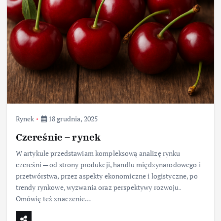
Rynek
18 grudnia, 2025
Czereśnie – rynek
W artykule przedstawiam kompleksową analizę rynku
czereśni — od strony produkcji, handlu międzynarodowego i
przetwórstwa, przez aspekty ekonomiczne i logistyczne, po
trendy rynkowe, wyzwania oraz perspektywy rozwoju.
Omówię też znaczenie…