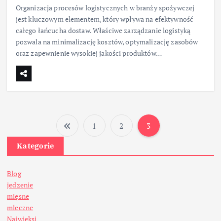
Organizacja procesów logistycznych w branży spożywczej
jest kluczowym elementem, który wpływa na efektywność
całego łańcucha dostaw. Właściwe zarządzanie logistyką
pozwala na minimalizację kosztów, optymalizację zasobów
oraz zapewnienie wysokiej jakości produktów…
1
2
3
S
Kategorie
t
Blog
r
jedzenie
mięsne
o
mleczne
Najwięksi