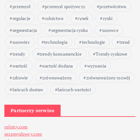
w
przemysł
przemysł spożywczy
przetwórstwo
p
regulacje
rolnictwo
rynek
rynki
segmentacja
segmentacja rynku
surowce
i
surowiec
technologia
technologie
trend
s
trendy
trendy konsumenckie
Trendy rynkowe
ó
wartość
wartość dodana
wyzwania
w
zdrowie
zrównoważony
zrównoważony rozwój
łańcuch dostaw
łańcuch wartości
Partnerzy serwisu
rolnicy.com
przemyslowcy.com