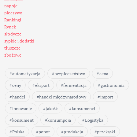
n
napoje
pieczywo
i
Rankingi
Rynek
c
słodycze
sypkie i dodatki
o
tłuszcze
zbożowe
w
automatyzacja
bezpieczeństwo
cena
a
ceny
eksport
fermentacja
gastronomia
n
handel
handel międzynarodowy
import
i
innowacje
jakość
konsumenci
konsument
konsumpcja
Logistyka
e
Polska
popyt
produkcja
przekąski