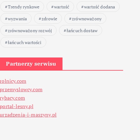
Trendy rynkowe
wartość
wartość dodana
wyzwania
zdrowie
zrównoważony
zrównoważony rozwój
łańcuch dostaw
łańcuch wartości
Partnerzy serwisu
rolnicy.com
przemyslowcy.com
rybacy.com
portal-lesny.pl
urzadzenia-i-maszyny.pl