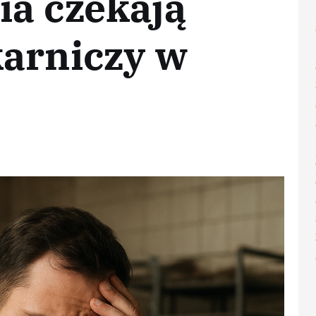
ia czekają
karniczy w