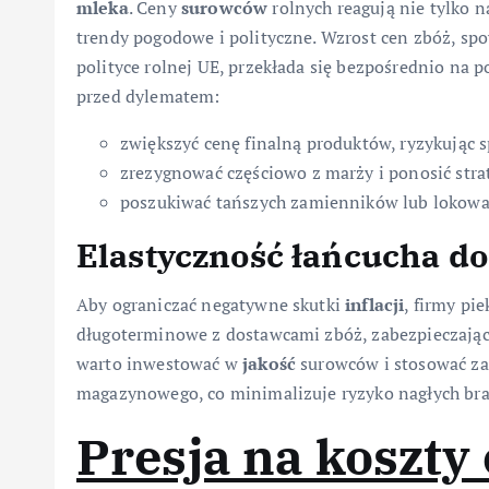
mleka
. Ceny
surowców
rolnych reagują nie tylko n
trendy pogodowe i polityczne. Wzrost cen zbóż, 
polityce rolnej UE, przekłada się bezpośrednio na p
przed dylematem:
zwiększyć cenę finalną produktów, ryzykując 
zrezygnować częściowo z marży i ponosić str
poszukiwać tańszych zamienników lub lokowa
Elastyczność łańcucha d
Aby ograniczać negatywne skutki
inflacji
, firmy pi
długoterminowe z dostawcami zbóż, zabezpieczając 
warto inwestować w
jakość
surowców i stosować z
magazynowego, co minimalizuje ryzyko nagłych bra
Presja na koszty 