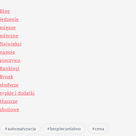
Blog
jedzenie
mięsne
mleczne
Najwięksi
napoje
pieczywo
Rankingi
Rynek
słodycze
sypkie i dodatki
tłuszcze
zbożowe
automatyzacja
bezpieczeństwo
cena