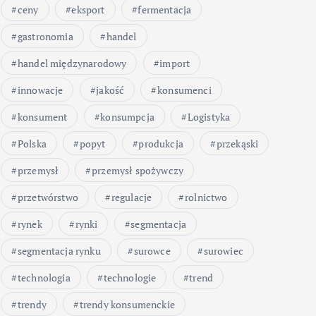
ceny
eksport
fermentacja
gastronomia
handel
handel międzynarodowy
import
innowacje
jakość
konsumenci
konsument
konsumpcja
Logistyka
Polska
popyt
produkcja
przekąski
przemysł
przemysł spożywczy
przetwórstwo
regulacje
rolnictwo
rynek
rynki
segmentacja
segmentacja rynku
surowce
surowiec
technologia
technologie
trend
trendy
trendy konsumenckie