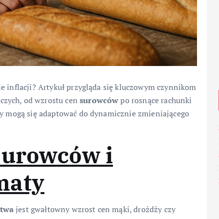
ie inflacji? Artykuł przygląda się kluczowym czynnikom
czych, od wzrostu cen
surowców
po rosnące rachunki
nży mogą się adaptować do dynamicznie zmieniającego
surowców i
maty
ctwa
jest gwałtowny wzrost cen mąki, drożdży czy