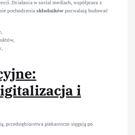
encji. Działania w social mediach, współpraca z
esie pochodzenia
składników
pozwalają budować
e,
duktów,
w,
cyjne:
gitalizacja i
, przedsiębiorstwa piekarnicze sięgają po