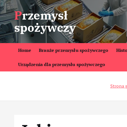
S
Przemysł
k
i
spożywczy
p
t
o
c
Home
Branże przemysłu spożywczego
Hist
o
Urządzenia dla przemysłu spożywczego
n
t
e
Strona 
n
t