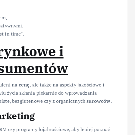
irm,
rnatywnymi,
t in time”.
rynkowe i
nsumentów
zuleni na
cenę
, ale także na aspekty jakościowe i
lu życia skłania piekarnie do wprowadzania
rniste, bezglutenowe czy z organicznych
surowców
.
arketing
 CRM czy programy lojalnościowe, aby lepiej poznać