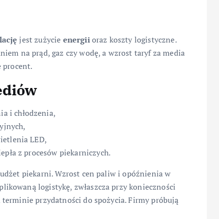
lację
jest zużycie
energii
oraz koszty logistyczne.
niem na prąd, gaz czy wodę, a wzrost taryf za media
 procent.
ediów
a i chłodzenia,
cyjnych,
ietlenia LED,
iepła z procesów piekarniczych.
udżet piekarni. Wzrost cen paliw i opóźnienia w
ikowaną logistykę, zwłaszcza przy konieczności
terminie przydatności do spożycia. Firmy próbują