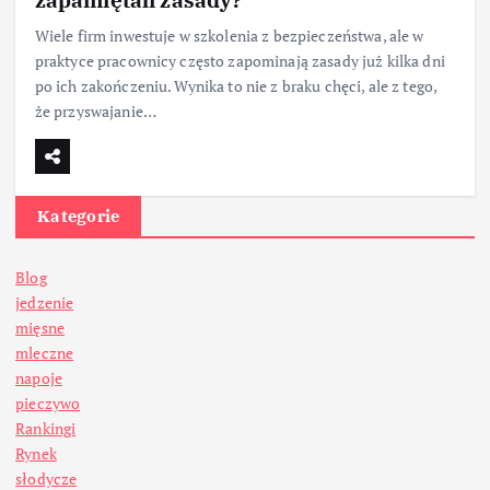
Wiele firm inwestuje w szkolenia z bezpieczeństwa, ale w
praktyce pracownicy często zapominają zasady już kilka dni
po ich zakończeniu. Wynika to nie z braku chęci, ale z tego,
że przyswajanie…
Kategorie
Blog
jedzenie
mięsne
mleczne
napoje
pieczywo
Rankingi
Rynek
słodycze