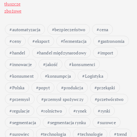
tłuszcze
zbożowe
automatyzacja
bezpieczeństwo
cena
ceny
eksport
fermentacja
gastronomia
handel
handel międzynarodowy
import
innowacje
jakość
konsumenci
konsument
konsumpcja
Logistyka
Polska
popyt
produkcja
przekąski
przemysł
przemysł spożywczy
przetwórstwo
regulacje
rolnictwo
rynek
rynki
segmentacja
segmentacja rynku
surowce
surowiec
technologia
technologie
trend