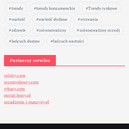
trendy
trendy konsumenckie
Trendy rynkowe
wartość
wartość dodana
wyzwania
zdrowie
zrównoważony
zrównoważony rozwój
łańcuch dostaw
łańcuch wartości
Partnerzy serwisu
rolnicy.com
przemyslowcy.com
rybacy.com
portal-lesny.pl
urzadzenia-i-maszyny.pl