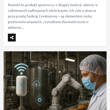
Parówki to produkt spożywczy o długiej tradycji, obecny w
codziennych jadłospisach wielu krajów. Ich rola wykracza
poza prostą funkcję żywieniową — są elementem rynku
przetworów mięsnych, czynnikiem ekonomicznym w
sektorze…