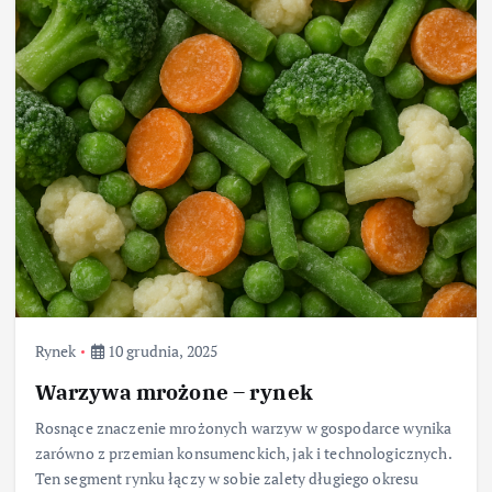
Rynek
10 grudnia, 2025
Warzywa mrożone – rynek
Rosnące znaczenie mrożonych warzyw w gospodarce wynika
zarówno z przemian konsumenckich, jak i technologicznych.
Ten segment rynku łączy w sobie zalety długiego okresu