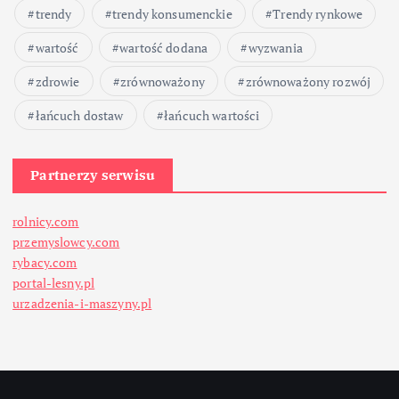
s
trendy
trendy konsumenckie
Trendy rynkowe
ó
wartość
wartość dodana
wyzwania
w
zdrowie
zrównoważony
zrównoważony rozwój
łańcuch dostaw
łańcuch wartości
Partnerzy serwisu
rolnicy.com
przemyslowcy.com
rybacy.com
portal-lesny.pl
urzadzenia-i-maszyny.pl