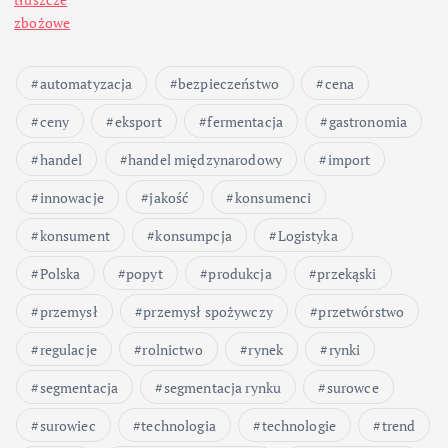
o
zbożowe
w
automatyzacja
bezpieczeństwo
cena
a
ceny
eksport
fermentacja
gastronomia
n
handel
handel międzynarodowy
import
i
innowacje
jakość
konsumenci
konsument
konsumpcja
Logistyka
e
Polska
popyt
produkcja
przekąski
w
przemysł
przemysł spożywczy
przetwórstwo
p
regulacje
rolnictwo
rynek
rynki
segmentacja
segmentacja rynku
surowce
i
surowiec
technologia
technologie
trend