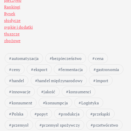
pieczywo
Rankingi
Rynek
słodycze
sypkie i dodatki
tłuszcze
zbożowe
automatyzacja
bezpieczeństwo
cena
ceny
eksport
fermentacja
gastronomia
handel
handel międzynarodowy
import
innowacje
jakość
konsumenci
konsument
konsumpcja
Logistyka
Polska
popyt
produkcja
przekąski
przemysł
przemysł spożywczy
przetwórstwo