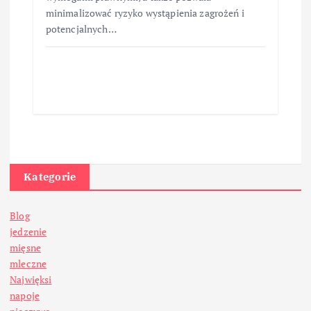
minimalizować ryzyko wystąpienia zagrożeń i
potencjalnych…
Kategorie
Blog
jedzenie
mięsne
mleczne
Najwięksi
napoje