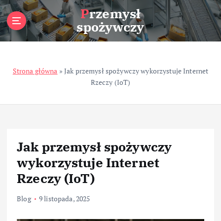
S
Przemysł
k
spożywczy
i
p
t
o
Strona główna
»
Jak przemysł spożywczy wykorzystuje Internet
c
Rzeczy (IoT)
o
n
t
e
n
t
Jak przemysł spożywczy
wykorzystuje Internet
Rzeczy (IoT)
Blog
9 listopada, 2025