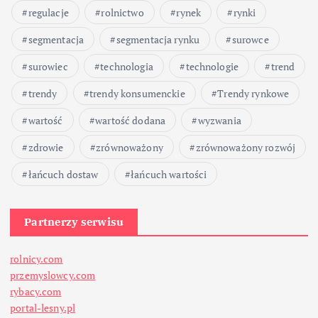
regulacje
rolnictwo
rynek
rynki
segmentacja
segmentacja rynku
surowce
surowiec
technologia
technologie
trend
trendy
trendy konsumenckie
Trendy rynkowe
wartość
wartość dodana
wyzwania
zdrowie
zrównoważony
zrównoważony rozwój
łańcuch dostaw
łańcuch wartości
Partnerzy serwisu
rolnicy.com
przemyslowcy.com
rybacy.com
portal-lesny.pl