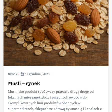
Rynek
31 grudnia, 2025
Musli – rynek
Musli jako produkt spożywczy przeszło długą drogę od
lokalnych mieszanek zbóż i suszonych owoców do
skomplikowanych linii produktów obecnych w
supermarketach, sklepach ze zdrową żywnością i kanałach e-