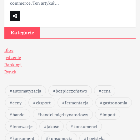
commerce. Ten artykuł…
Kategorie
Blog
jedzenie
Rankingi
Rynek
automatyzacja
bezpieczeństwo
cena
ceny
eksport
fermentacja
gastronomia
handel
handel międzynarodowy
import
innowacje
jakość
konsumenci
konsument
konsumpcja
Logistyka