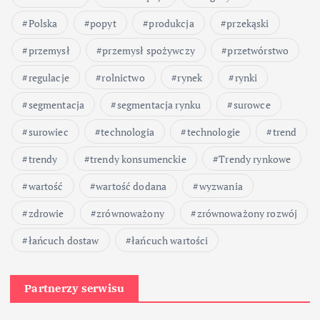
Polska
popyt
produkcja
przekąski
przemysł
przemysł spożywczy
przetwórstwo
regulacje
rolnictwo
rynek
rynki
segmentacja
segmentacja rynku
surowce
surowiec
technologia
technologie
trend
trendy
trendy konsumenckie
Trendy rynkowe
wartość
wartość dodana
wyzwania
zdrowie
zrównoważony
zrównoważony rozwój
łańcuch dostaw
łańcuch wartości
Partnerzy serwisu