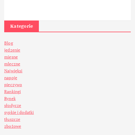
Kategorie
Blog
jedzenie
mięsne
mleczne
Najwięksi
napoje
pieczywo
Rankingi
Rynek
słodycze
sypkie i dodatki
tłuszcze
zbożowe