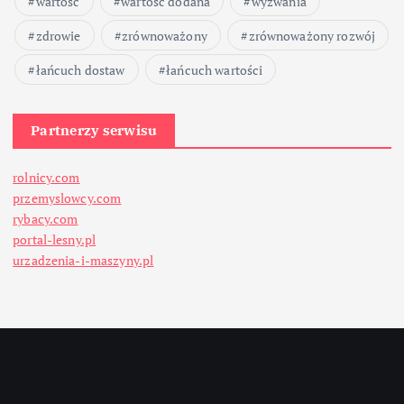
wartość
wartość dodana
wyzwania
zdrowie
zrównoważony
zrównoważony rozwój
łańcuch dostaw
łańcuch wartości
Partnerzy serwisu
rolnicy.com
przemyslowcy.com
rybacy.com
portal-lesny.pl
urzadzenia-i-maszyny.pl