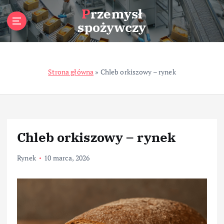
S
Przemysł
k
spożywczy
i
p
t
o
Strona główna
»
Chleb orkiszowy – rynek
c
o
n
t
e
n
Chleb orkiszowy – rynek
t
Rynek
10 marca, 2026