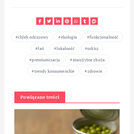
chleb orkiszowy
ekologia
funkcjonalność
łań
lokalność
orkisz
premiumizacja
starożytne zboża
trendy konsumenckie
zdrowie
Powiązane treści