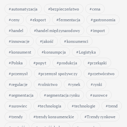
automatyzacja
bezpieczeństwo
cena
ceny
eksport
fermentacja
gastronomia
handel
handel międzynarodowy
import
innowacje
jakość
konsumenci
konsument
konsumpcja
Logistyka
Polska
popyt
produkcja
przekąski
przemysł
przemysł spożywczy
przetwórstwo
regulacje
rolnictwo
rynek
rynki
segmentacja
segmentacja rynku
surowce
surowiec
technologia
technologie
trend
trendy
trendy konsumenckie
Trendy rynkowe