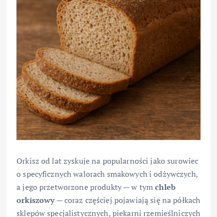
Orkisz od lat zyskuje na popularności jako surowiec
o specyficznych walorach smakowych i odżywczych,
a jego przetworzone produkty — w tym
chleb
orkiszowy
— coraz częściej pojawiają się na półkach
sklepów specjalistycznych, piekarni rzemieślniczych