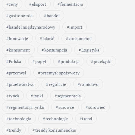
ceny
eksport
fermentacja
gastronomia
handel
handel międzynarodowy
import
innowacje
jakość
konsumenci
konsument
konsumpcja
Logistyka
Polska
popyt
produkcja
przekąski
przemysł
przemysł spożywczy
przetwórstwo
regulacje
rolnictwo
rynek
rynki
segmentacja
segmentacja rynku
surowce
surowiec
technologia
technologie
trend
trendy
trendy konsumenckie