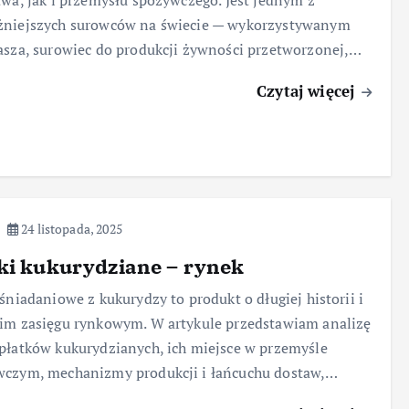
twa, jak i przemysłu spożywczego. Jest jednym z
żniejszych surowców na świecie — wykorzystywanym
asza, surowiec do produkcji żywności przetworzonej,…
Czytaj więcej
24 listopada, 2025
ki kukurydziane – rynek
 śniadaniowe z kukurydzy to produkt o długiej historii i
im zasięgu rynkowym. W artykule przedstawiam analizę
płatków kukurydzianych, ich miejsce w przemyśle
wczym, mechanizmy produkcji i łańcuchu dostaw,…