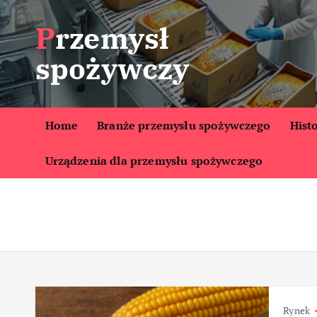
S
Przemysł
k
i
spożywczy
p
t
o
c
Home
Branże przemysłu spożywczego
Hist
o
Urządzenia dla przemysłu spożywczego
n
t
e
n
t
Rynek