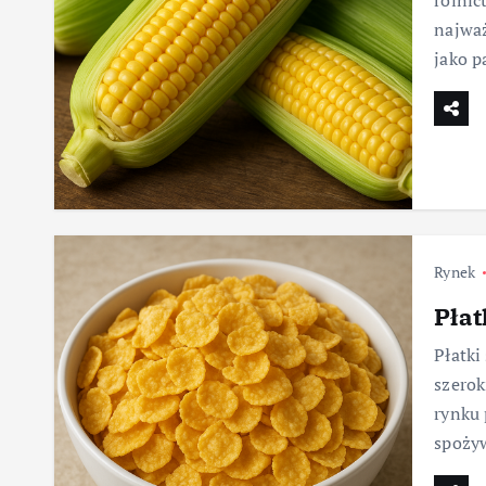
rolnic
najwa
jako p
Rynek
Płat
Płatki
szerok
rynku 
spoży