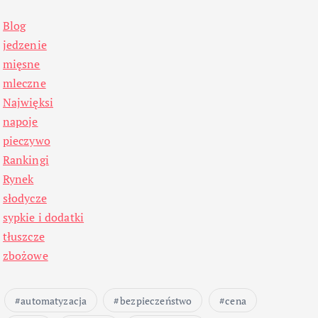
Blog
jedzenie
mięsne
mleczne
Najwięksi
napoje
pieczywo
Rankingi
Rynek
słodycze
sypkie i dodatki
tłuszcze
zbożowe
automatyzacja
bezpieczeństwo
cena