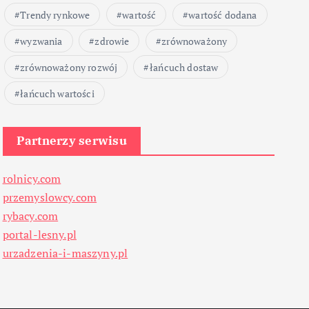
Trendy rynkowe
wartość
wartość dodana
wyzwania
zdrowie
zrównoważony
zrównoważony rozwój
łańcuch dostaw
łańcuch wartości
Partnerzy serwisu
rolnicy.com
przemyslowcy.com
rybacy.com
portal-lesny.pl
urzadzenia-i-maszyny.pl