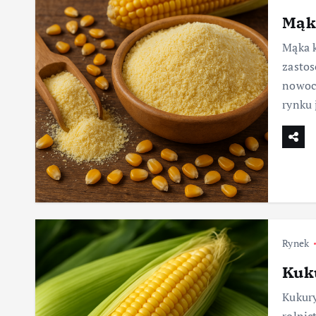
Mąk
Mąka k
zastos
nowocz
rynku 
Rynek
Kuk
Kukury