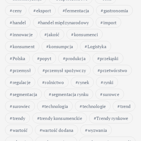
ceny
eksport
fermentacja
gastronomia
handel
handel międzynarodowy
import
innowacje
jakość
konsumenci
konsument
konsumpcja
Logistyka
Polska
popyt
produkcja
przekąski
przemysł
przemysł spożywczy
przetwórstwo
regulacje
rolnictwo
rynek
rynki
segmentacja
segmentacja rynku
surowce
surowiec
technologia
technologie
trend
trendy
trendy konsumenckie
Trendy rynkowe
wartość
wartość dodana
wyzwania