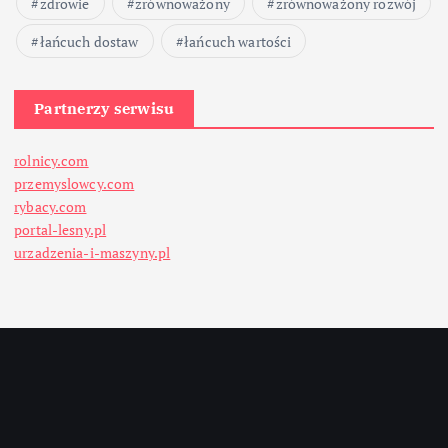
zdrowie
zrównoważony
zrównoważony rozwój
łańcuch dostaw
łańcuch wartości
Partnerzy serwisu
rolnicy.com
przemyslowcy.com
rybacy.com
portal-lesny.pl
urzadzenia-i-maszyny.pl