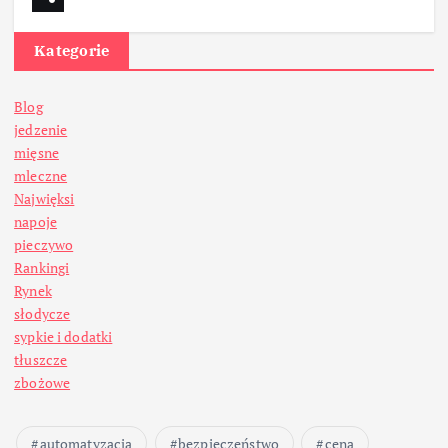
Kategorie
Blog
jedzenie
mięsne
mleczne
Najwięksi
napoje
pieczywo
Rankingi
Rynek
słodycze
sypkie i dodatki
tłuszcze
zbożowe
automatyzacja
bezpieczeństwo
cena