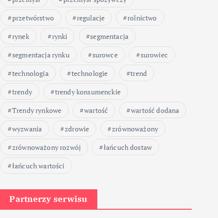
przetwórstwo
regulacje
rolnictwo
rynek
rynki
segmentacja
segmentacja rynku
surowce
surowiec
technologia
technologie
trend
trendy
trendy konsumenckie
Trendy rynkowe
wartość
wartość dodana
wyzwania
zdrowie
zrównoważony
zrównoważony rozwój
łańcuch dostaw
łańcuch wartości
Partnerzy serwisu