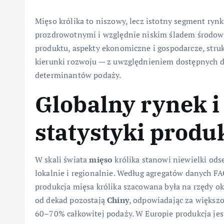
Mięso królika to niszowy, lecz istotny segment ryn
prozdrowotnymi i względnie niskim śladem środow
produktu, aspekty ekonomiczne i gospodarcze, stru
kierunki rozwoju — z uwzględnieniem dostępnych d
determinantów podaży.
Globalny rynek 
statystyki produk
W skali świata
mięso
królika stanowi niewielki odse
lokalnie i regionalnie. Według agregatów danych FA
produkcja mięsa królika szacowana była na rzędy 
od dekad pozostają
Chiny
, odpowiadając za większo
60–70% całkowitej podaży. W Europie produkcja je