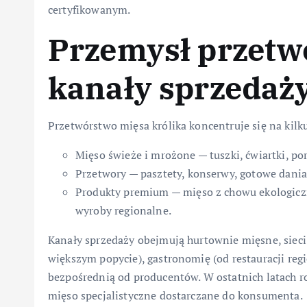
certyfikowanym.
Przemysł przetwó
kanały sprzedaż
Przetwórstwo mięsa królika koncentruje się na kilk
Mięso świeże i mrożone — tuszki, ćwiartki, por
Przetwory — pasztety, konserwy, gotowe dania, 
Produkty premium — mięso z chowu ekologiczn
wyroby regionalne.
Kanały sprzedaży obejmują hurtownie mięsne, siec
większym popycie), gastronomię (od restauracji regi
bezpośrednią od producentów. W ostatnich latach r
mięso specjalistyczne dostarczane do konsumenta.