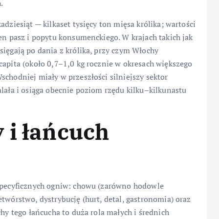
.
adziesiąt — kilkaset tysięcy ton mięsa królika; wartości
cen pasz i popytu konsumenckiego. W krajach takich jak
sięgają po dania z królika, przy czym Włochy
capita (około 0,7–1,0 kg rocznie w okresach większego
schodniej miały w przeszłości silniejszy sektor
alała i osiąga obecnie poziom rzędu kilku–kilkunastu
 i łańcuch
 specyficznych ogniw: chowu (zarówno hodowle
twórstwo, dystrybucję (hurt, detal, gastronomia) oraz
chy tego łańcucha to duża rola małych i średnich