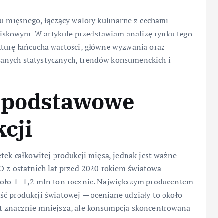
ku mięsnego, łączący walory kulinarne z cechami
iskowym. W artykule przedstawiam analizę rynku tego
kturę łańcucha wartości, główne wyzwania oraz
anych statystycznych, trendów konsumenckich i
i podstawowe
cji
tek całkowitej produkcji mięsa, jednak jest ważne
O z ostatnich lat przed 2020 rokiem światowa
około 1–1,2 mln ton rocznie. Największym producentem
ść produkcji światowej — oceniane udziały to około
st znacznie mniejsza, ale konsumpcja skoncentrowana