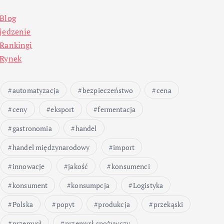
Blog
jedzenie
Rankingi
Rynek
automatyzacja
bezpieczeństwo
cena
ceny
eksport
fermentacja
gastronomia
handel
handel międzynarodowy
import
innowacje
jakość
konsumenci
konsument
konsumpcja
Logistyka
Polska
popyt
produkcja
przekąski
przemysł
przemysł spożywczy