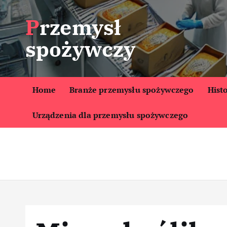
S
Przemysł
k
i
spożywczy
p
t
o
c
Home
Branże przemysłu spożywczego
Hist
o
Urządzenia dla przemysłu spożywczego
n
t
e
n
t