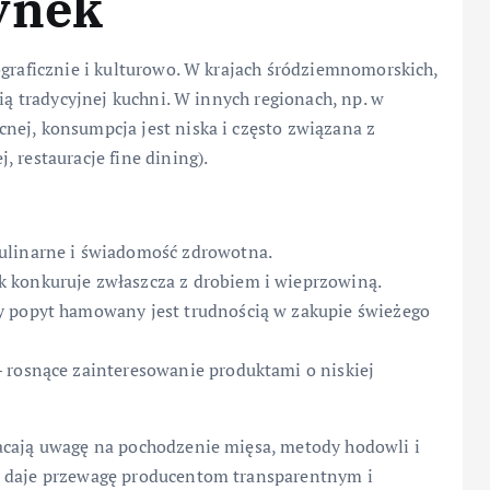
ynek
ograficznie i kulturowo. W krajach śródziemnomorskich,
cią tradycyjnej kuchni. W innych regionach, np. w
nej, konsumpcja jest niska i często związana z
 restauracje fine dining).
ulinarne i świadomość zdrowotna.
 konkuruje zwłaszcza z drobiem i wieprzowiną.
y popyt hamowany jest trudnością w zakupie świeżego
 rosnące zainteresowanie produktami o niskiej
acają uwagę na pochodzenie mięsa, metody hodowli i
i daje przewagę producentom transparentnym i