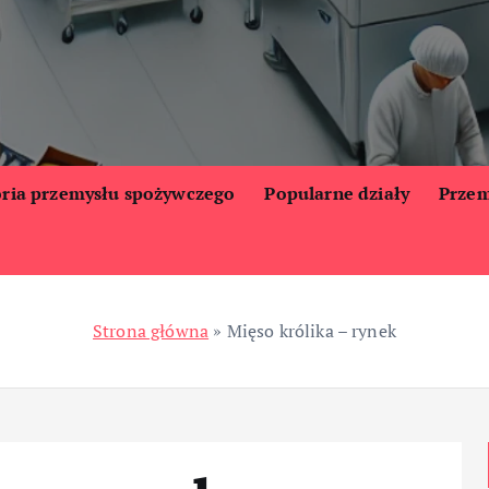
oria przemysłu spożywczego
Popularne działy
Przem
Strona główna
»
Mięso królika – rynek