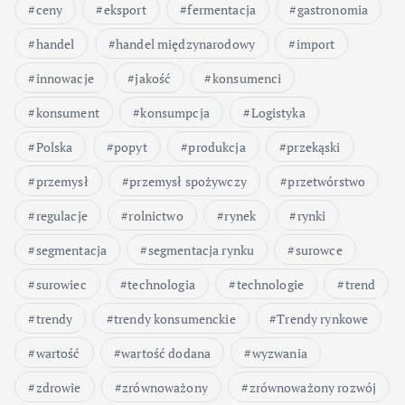
ceny
eksport
fermentacja
gastronomia
handel
handel międzynarodowy
import
innowacje
jakość
konsumenci
konsument
konsumpcja
Logistyka
Polska
popyt
produkcja
przekąski
przemysł
przemysł spożywczy
przetwórstwo
regulacje
rolnictwo
rynek
rynki
segmentacja
segmentacja rynku
surowce
surowiec
technologia
technologie
trend
trendy
trendy konsumenckie
Trendy rynkowe
wartość
wartość dodana
wyzwania
zdrowie
zrównoważony
zrównoważony rozwój