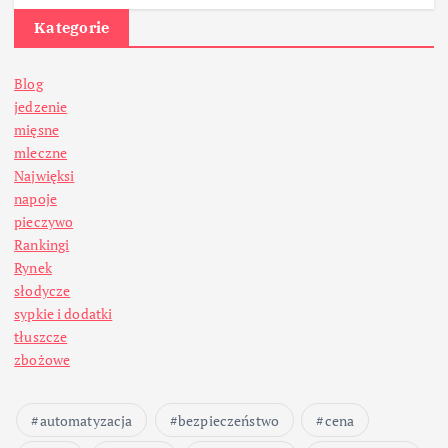
Kategorie
Blog
jedzenie
mięsne
mleczne
Najwięksi
napoje
pieczywo
Rankingi
Rynek
słodycze
sypkie i dodatki
tłuszcze
zbożowe
automatyzacja
bezpieczeństwo
cena