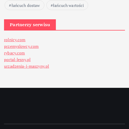
łańcuch dostaw
łańcuch wartości
Partnerzy serwisu
rolnicy.com
przemyslowcy.com
rybacy.com
portal-lesny.pl
urzadzenia-i-maszyny.pl