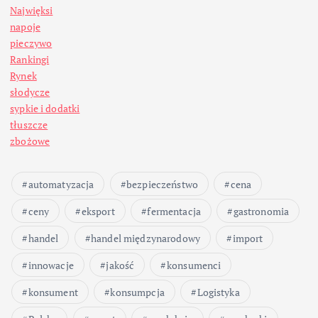
Najwięksi
napoje
pieczywo
Rankingi
Rynek
słodycze
sypkie i dodatki
tłuszcze
zbożowe
automatyzacja
bezpieczeństwo
cena
ceny
eksport
fermentacja
gastronomia
handel
handel międzynarodowy
import
innowacje
jakość
konsumenci
konsument
konsumpcja
Logistyka