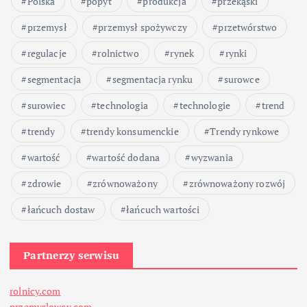
Polska
popyt
produkcja
przekąski
przemysł
przemysł spożywczy
przetwórstwo
regulacje
rolnictwo
rynek
rynki
segmentacja
segmentacja rynku
surowce
surowiec
technologia
technologie
trend
trendy
trendy konsumenckie
Trendy rynkowe
wartość
wartość dodana
wyzwania
zdrowie
zrównoważony
zrównoważony rozwój
łańcuch dostaw
łańcuch wartości
Partnerzy serwisu
rolnicy.com
przemyslowcy.com