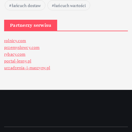
łańcuch dostaw
łańcuch wartości
Partnerzy serwisu
rolnicy.com
przemyslowcy.com
rybacy.com
portal-lesny.pl
urzadzenia-i-maszyny.pl