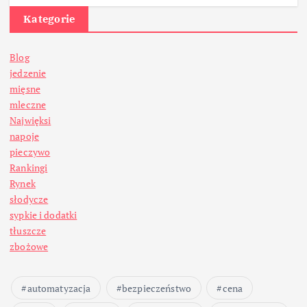
Kategorie
Blog
jedzenie
mięsne
mleczne
Najwięksi
napoje
pieczywo
Rankingi
Rynek
słodycze
sypkie i dodatki
tłuszcze
zbożowe
automatyzacja
bezpieczeństwo
cena