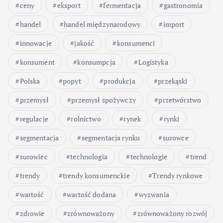
ceny
eksport
fermentacja
gastronomia
handel
handel międzynarodowy
import
innowacje
jakość
konsumenci
konsument
konsumpcja
Logistyka
Polska
popyt
produkcja
przekąski
przemysł
przemysł spożywczy
przetwórstwo
regulacje
rolnictwo
rynek
rynki
segmentacja
segmentacja rynku
surowce
surowiec
technologia
technologie
trend
trendy
trendy konsumenckie
Trendy rynkowe
wartość
wartość dodana
wyzwania
zdrowie
zrównoważony
zrównoważony rozwój