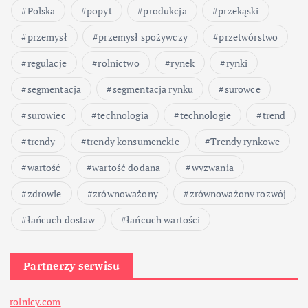
Polska
popyt
produkcja
przekąski
przemysł
przemysł spożywczy
przetwórstwo
regulacje
rolnictwo
rynek
rynki
segmentacja
segmentacja rynku
surowce
surowiec
technologia
technologie
trend
trendy
trendy konsumenckie
Trendy rynkowe
wartość
wartość dodana
wyzwania
zdrowie
zrównoważony
zrównoważony rozwój
łańcuch dostaw
łańcuch wartości
Partnerzy serwisu
rolnicy.com