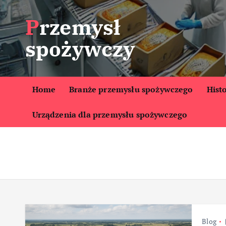
S
Przemysł
k
i
spożywczy
p
t
o
c
Home
Branże przemysłu spożywczego
Hist
o
Urządzenia dla przemysłu spożywczego
n
t
e
n
t
Blog