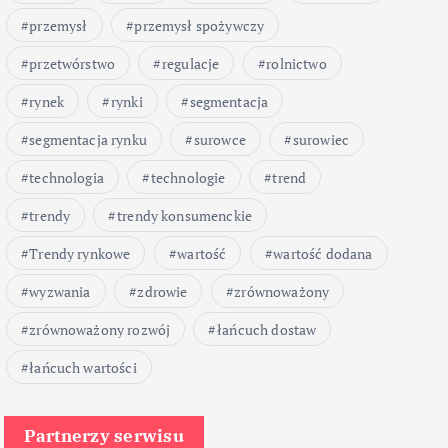
przemysł
przemysł spożywczy
przetwórstwo
regulacje
rolnictwo
rynek
rynki
segmentacja
segmentacja rynku
surowce
surowiec
technologia
technologie
trend
trendy
trendy konsumenckie
Trendy rynkowe
wartość
wartość dodana
wyzwania
zdrowie
zrównoważony
zrównoważony rozwój
łańcuch dostaw
łańcuch wartości
Partnerzy serwisu