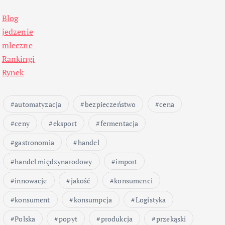
Blog
jedzenie
mleczne
Rankingi
Rynek
automatyzacja
bezpieczeństwo
cena
ceny
eksport
fermentacja
gastronomia
handel
handel międzynarodowy
import
innowacje
jakość
konsumenci
konsument
konsumpcja
Logistyka
Polska
popyt
produkcja
przekąski