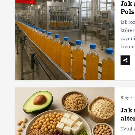
Jak 
Pols
Jak ro
które 
czynni
kierun
Blog
Jak 
alte
Tytuł 