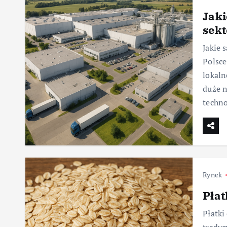
Jaki
sek
Jakie 
Polsce
lokaln
duże n
techn
Rynek
Płat
Płatki