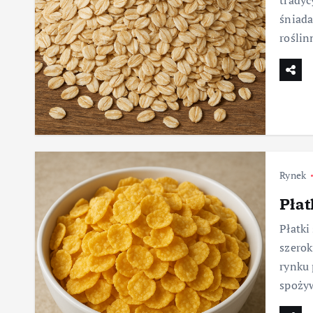
tradyc
śniada
roślin
Rynek
Płat
Płatki
szerok
rynku 
spoży