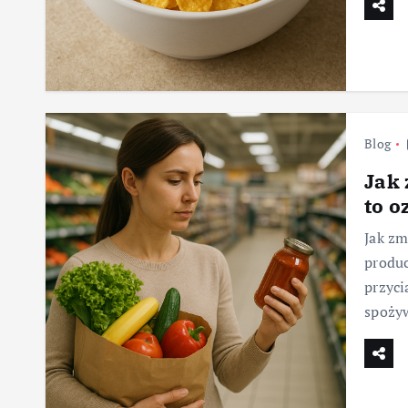
Blog
Jak 
to o
Jak zm
produc
przyci
spożyw