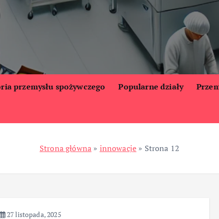
oria przemysłu spożywczego
Popularne działy
Przem
Strona główna
»
innowacje
»
Strona 12
27 listopada, 2025