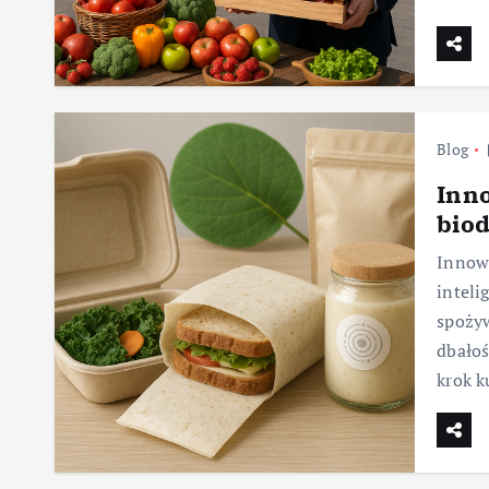
Blog
Inn
biod
Innowa
inteli
spożyw
dbałoś
krok 