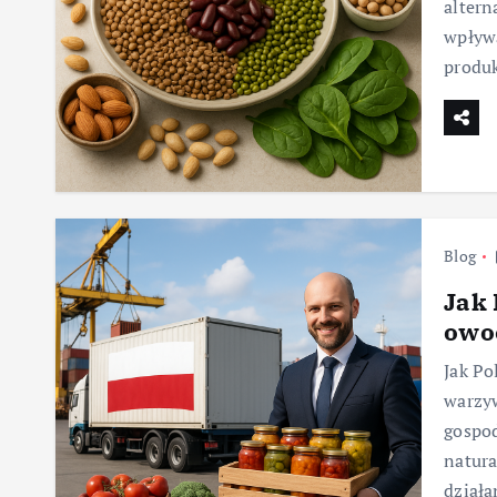
altern
wpływa
produk
Blog
Jak 
owo
Jak Po
warzyw
gospod
natura
dział