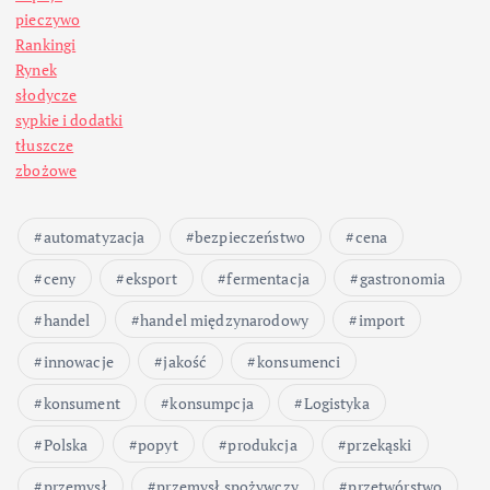
n
pieczywo
i
Rankingi
Rynek
c
słodycze
sypkie i dodatki
o
tłuszcze
zbożowe
w
automatyzacja
bezpieczeństwo
cena
a
ceny
eksport
fermentacja
gastronomia
n
handel
handel międzynarodowy
import
i
innowacje
jakość
konsumenci
konsument
konsumpcja
Logistyka
e
Polska
popyt
produkcja
przekąski
w
przemysł
przemysł spożywczy
przetwórstwo