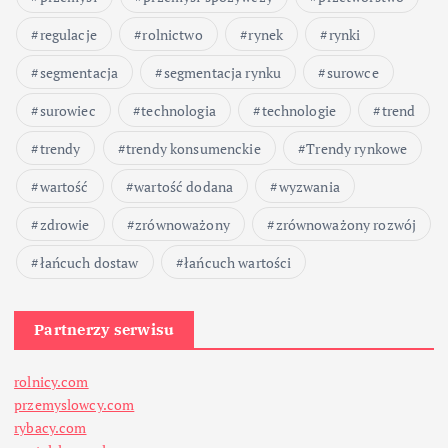
p
regulacje
rolnictwo
rynek
rynki
segmentacja
segmentacja rynku
surowce
i
surowiec
technologia
technologie
trend
s
trendy
trendy konsumenckie
Trendy rynkowe
ó
wartość
wartość dodana
wyzwania
w
zdrowie
zrównoważony
zrównoważony rozwój
łańcuch dostaw
łańcuch wartości
Partnerzy serwisu
rolnicy.com
przemyslowcy.com
rybacy.com