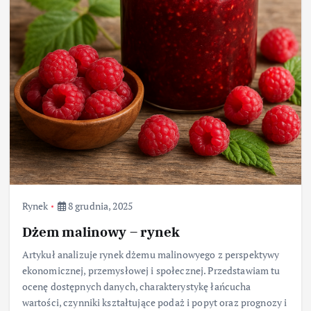
Rynek
8 grudnia, 2025
Dżem malinowy – rynek
Artykuł analizuje rynek dżemu malinowyego z perspektywy
ekonomicznej, przemysłowej i społecznej. Przedstawiam tu
ocenę dostępnych danych, charakterystykę łańcucha
wartości, czynniki kształtujące podaż i popyt oraz prognozy i