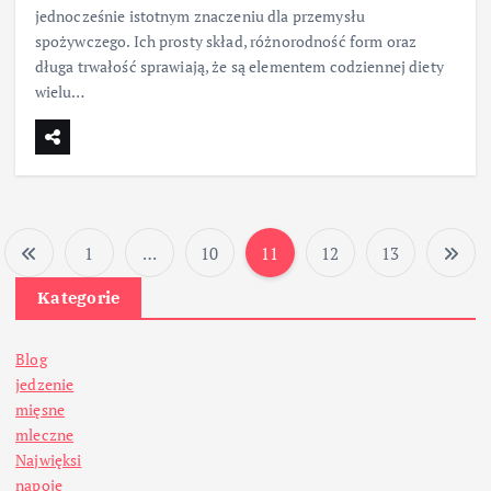
jednocześnie istotnym znaczeniu dla przemysłu
spożywczego. Ich prosty skład, różnorodność form oraz
długa trwałość sprawiają, że są elementem codziennej diety
wielu…
1
…
10
11
12
13
S
Kategorie
t
Blog
r
jedzenie
mięsne
o
mleczne
Najwięksi
napoje