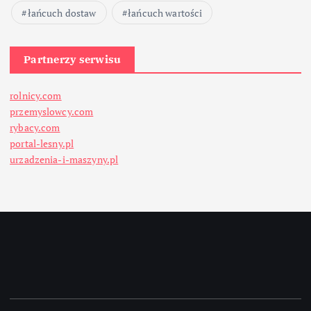
łańcuch dostaw
łańcuch wartości
Partnerzy serwisu
rolnicy.com
przemyslowcy.com
rybacy.com
portal-lesny.pl
urzadzenia-i-maszyny.pl