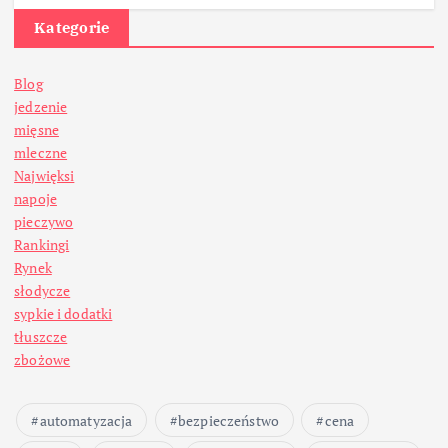
Kategorie
Blog
jedzenie
mięsne
mleczne
Najwięksi
napoje
pieczywo
Rankingi
Rynek
słodycze
sypkie i dodatki
tłuszcze
zbożowe
automatyzacja
bezpieczeństwo
cena