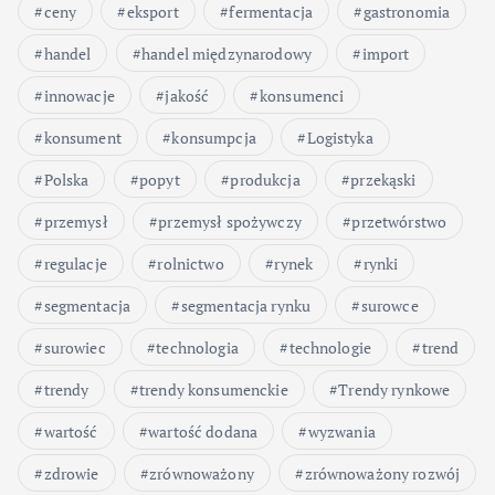
ceny
eksport
fermentacja
gastronomia
handel
handel międzynarodowy
import
innowacje
jakość
konsumenci
konsument
konsumpcja
Logistyka
Polska
popyt
produkcja
przekąski
przemysł
przemysł spożywczy
przetwórstwo
regulacje
rolnictwo
rynek
rynki
segmentacja
segmentacja rynku
surowce
surowiec
technologia
technologie
trend
trendy
trendy konsumenckie
Trendy rynkowe
wartość
wartość dodana
wyzwania
zdrowie
zrównoważony
zrównoważony rozwój