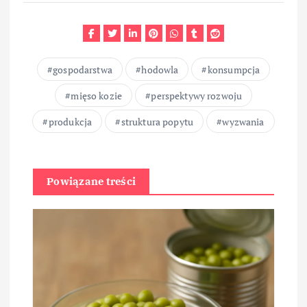
gospodarstwa
hodowla
konsumpcja
mięso kozie
perspektywy rozwoju
produkcja
struktura popytu
wyzwania
Powiązane treści