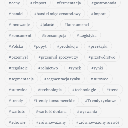
ceny
eksport
fermentacja
gastronomia
handel
handel międzynarodowy
import
innowacje
jakość
konsumenci
konsument
konsumpcja
Logistyka
Polska
popyt
produkcja
przekąski
przemysł
przemysł spożywczy
przetwórstwo
regulacje
rolnictwo
rynek
rynki
segmentacja
segmentacja rynku
surowce
surowiec
technologia
technologie
trend
trendy
trendy konsumenckie
Trendy rynkowe
wartość
wartość dodana
wyzwania
zdrowie
zrównoważony
zrównoważony rozwój