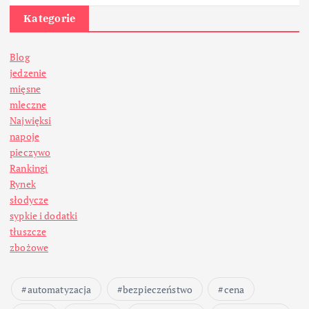
Kategorie
Blog
jedzenie
mięsne
mleczne
Najwięksi
napoje
pieczywo
Rankingi
Rynek
słodycze
sypkie i dodatki
tłuszcze
zbożowe
automatyzacja
bezpieczeństwo
cena