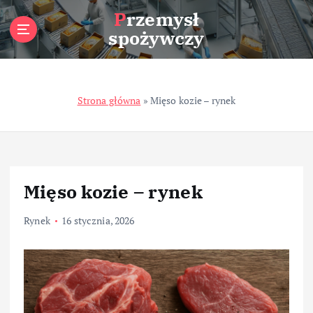
S
Przemysł
k
spożywczy
i
p
t
o
Strona główna
»
Mięso kozie – rynek
c
o
n
t
e
n
Mięso kozie – rynek
t
Rynek
16 stycznia, 2026