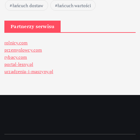
łańcuch dostaw
łańcuch wartości
Partnerzy serwisu
rolnicy.com
przemyslowcy.com
rybacy.com
portal-lesny.pl
urzadzenia-i-maszyny.pl