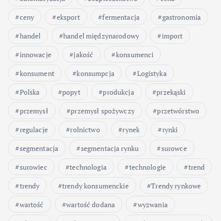
ceny
eksport
fermentacja
gastronomia
handel
handel międzynarodowy
import
innowacje
jakość
konsumenci
konsument
konsumpcja
Logistyka
Polska
popyt
produkcja
przekąski
przemysł
przemysł spożywczy
przetwórstwo
regulacje
rolnictwo
rynek
rynki
segmentacja
segmentacja rynku
surowce
surowiec
technologia
technologie
trend
trendy
trendy konsumenckie
Trendy rynkowe
wartość
wartość dodana
wyzwania