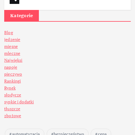
Kategorie
Blog
jedzenie
mięsne
mleczne
Najwięksi
napoje
pieczywo
Rankingi
Rynek
słodycze
sypkie i dodatki
tłuszcze
zbożowe
automatyzacja
bezpieczeństwo
cena