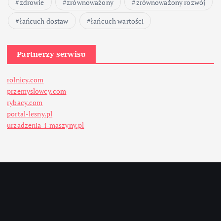
zdrowie
zrównoważony
zrównoważony rozwój
łańcuch dostaw
łańcuch wartości
Partnerzy serwisu
rolnicy.com
przemyslowcy.com
rybacy.com
portal-lesny.pl
urzadzenia-i-maszyny.pl