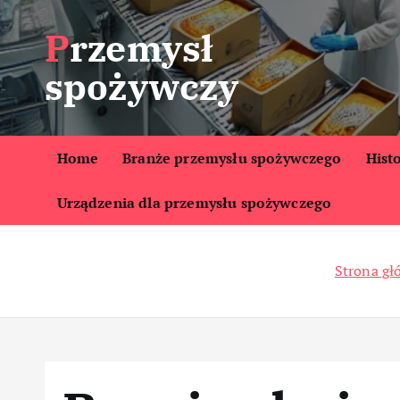
S
Przemysł
k
i
spożywczy
p
t
o
c
Home
Branże przemysłu spożywczego
Hist
o
Urządzenia dla przemysłu spożywczego
n
t
e
Strona g
n
t