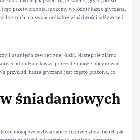
zbóż, takich jak pszenica, jęczmień, gryka, proso i
u jego przetworzenia, możemy wyróżnić kasze gryczaną,
Każda z nich ma swoje unikalne właściwości odżywcze i
czyli usunięcia zewnętrznej łuski. Następnie ziarno
eżności od rodzaju kaszy, proces ten może obejmować
Na przykład, kasza gryczana jest często prażona, co
ów śniadaniowych
 które mogą być wytwarzane z różnych zbóż, takich jak