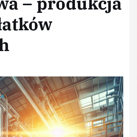
wa – produkcja
płatków
h