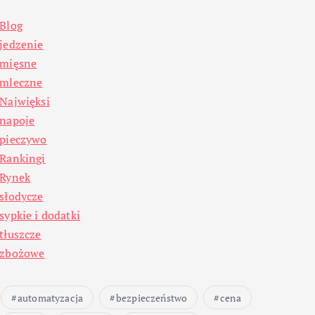
Blog
jedzenie
mięsne
mleczne
Najwięksi
napoje
pieczywo
Rankingi
Rynek
słodycze
sypkie i dodatki
tłuszcze
zbożowe
automatyzacja
bezpieczeństwo
cena