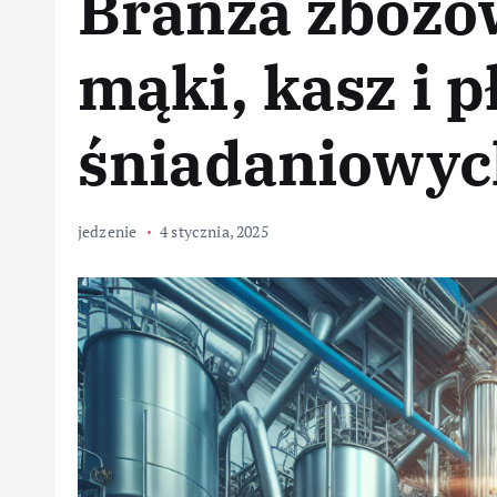
Branża zbożo
mąki, kasz i 
śniadaniowyc
jedzenie
4 stycznia, 2025