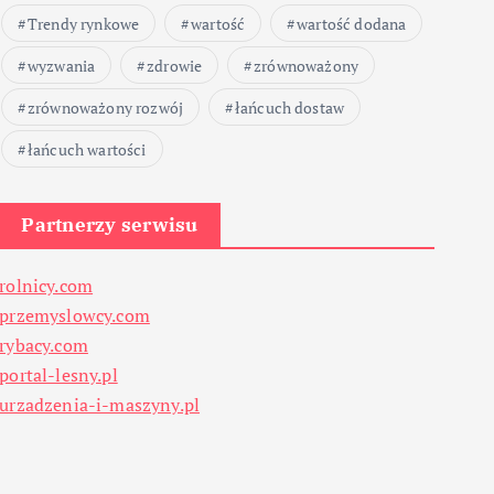
Trendy rynkowe
wartość
wartość dodana
wyzwania
zdrowie
zrównoważony
zrównoważony rozwój
łańcuch dostaw
łańcuch wartości
Partnerzy serwisu
rolnicy.com
przemyslowcy.com
rybacy.com
portal-lesny.pl
urzadzenia-i-maszyny.pl