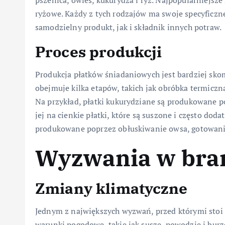
pszenica, owies, kukurydza i ryż. Najpopularniejsze
ryżowe. Każdy z tych rodzajów ma swoje specyficzn
samodzielny produkt, jak i składnik innych potraw.
Proces produkcji
Produkcja płatków śniadaniowych jest bardziej sko
obejmuje kilka etapów, takich jak obróbka termicz
Na przykład, płatki kukurydziane są produkowane 
jej na cienkie płatki, które są suszone i często do
produkowane poprzez obłuskiwanie owsa, gotowanie
Wyzwania w bra
Zmiany klimatyczne
Jednym z największych wyzwań, przed którymi stoi
warunki pogodowe, takie jak susze, powodzie i burz