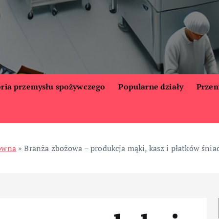
oria przemysłu spożywczego
Popularne działy
Przem
łówna
»
Branża zbożowa – produkcja mąki, kasz i płatków śni