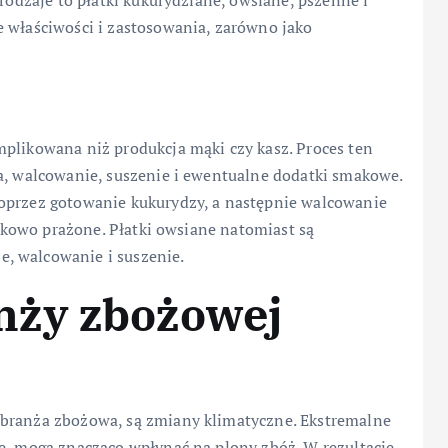
 rodzaje to płatki kukurydziane, owsiane, pszenne i
e właściwości i zastosowania, zarówno jako
mplikowana niż produkcja mąki czy kasz. Proces ten
na, walcowanie, suszenie i ewentualne dodatki smakowe.
poprzez gotowanie kukurydzy, a następnie walcowanie
datkowo prażone. Płatki owsiane natomiast są
, walcowanie i suszenie.
nży zbożowej
 branża zbożowa, są zmiany klimatyczne. Ekstremalne
e, mogą znacząco wpłynąć na plony zbóż. W rezultacie,