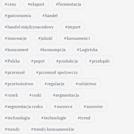
ceny
eksport
fermentacja
gastronomia
handel
handel międzynarodowy
import
innowacje
jakość
konsumenci
konsument
konsumpcja
Logistyka
Polska
popyt
produkcja
przekąski
przemysł
przemysł spożywczy
przetwórstwo
regulacje
rolnictwo
rynek
rynki
segmentacja
segmentacja rynku
surowce
surowiec
technologia
technologie
trend
trendy
trendy konsumenckie