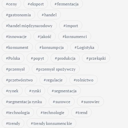
ceny
eksport
fermentacja
gastronomia
handel
handel międzynarodowy
import
innowacje
jakość
konsumenci
konsument
konsumpcja
Logistyka
Polska
popyt
produkcja
przekąski
przemysł
przemysł spożywczy
przetwórstwo
regulacje
rolnictwo
rynek
rynki
segmentacja
segmentacja rynku
surowce
surowiec
technologia
technologie
trend
trendy
trendy konsumenckie