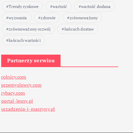
Trendy rynkowe
wartość
wartość dodana
wyzwania
zdrowie
zrównoważony
zrównoważony rozwój
łańcuch dostaw
łańcuch wartości
Partnerzy serwisu
rolnicy.com
przemyslowcy.com
rybacy.com
portal-lesny.pl
urzadzenia-i-maszyny.pl