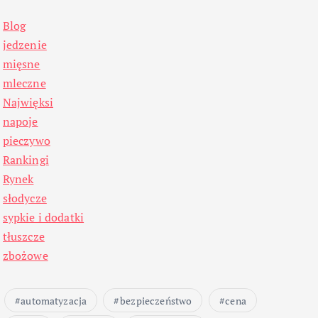
Blog
jedzenie
mięsne
mleczne
Najwięksi
napoje
pieczywo
Rankingi
Rynek
słodycze
sypkie i dodatki
tłuszcze
zbożowe
automatyzacja
bezpieczeństwo
cena