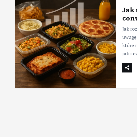
Jak 
con
Jak ro
uwagę
które 
jak i