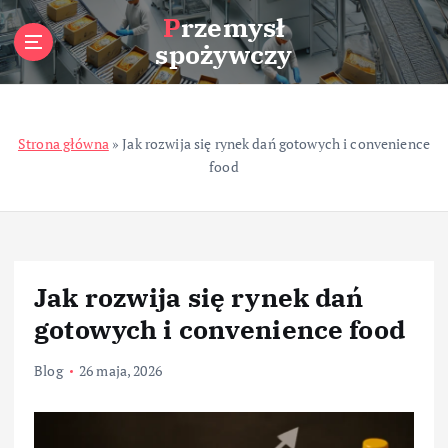
S
Przemysł
k
spożywczy
i
p
t
o
Strona główna
»
Jak rozwija się rynek dań gotowych i convenience
c
food
o
n
t
e
n
t
Jak rozwija się rynek dań
gotowych i convenience food
Blog
26 maja, 2026