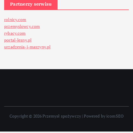
Partnerzy serwisu
rolnicy.com
przemyslowcy.com
rybacy.com
portal-lesny.pl
urzadzenia-i-maszyny.pl
Copyright © 2026 Przemysł spożywczy | Powered by icomSEO