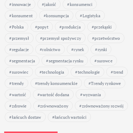
innowacje
jakość
konsumenci
konsument
konsumpcja
Logistyka
Polska
popyt
produkcja
przekąski
przemysł
przemysł spożywczy
przetwórstwo
regulacje
rolnictwo
rynek
rynki
segmentacja
segmentacja rynku
surowce
surowiec
technologia
technologie
trend
trendy
trendy konsumenckie
Trendy rynkowe
wartość
wartość dodana
wyzwania
zdrowie
zrównoważony
zrównoważony rozwój
łańcuch dostaw
łańcuch wartości