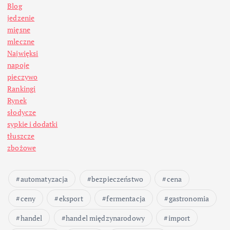
Blog
jedzenie
mięsne
mleczne
Najwięksi
napoje
pieczywo
Rankingi
Rynek
słodycze
sypkie i dodatki
tłuszcze
zbożowe
automatyzacja
bezpieczeństwo
cena
ceny
eksport
fermentacja
gastronomia
handel
handel międzynarodowy
import