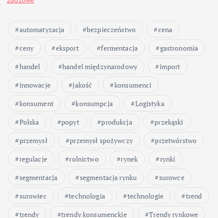
automatyzacja
bezpieczeństwo
cena
ceny
eksport
fermentacja
gastronomia
handel
handel międzynarodowy
import
innowacje
jakość
konsumenci
konsument
konsumpcja
Logistyka
Polska
popyt
produkcja
przekąski
przemysł
przemysł spożywczy
przetwórstwo
regulacje
rolnictwo
rynek
rynki
segmentacja
segmentacja rynku
surowce
surowiec
technologia
technologie
trend
trendy
trendy konsumenckie
Trendy rynkowe