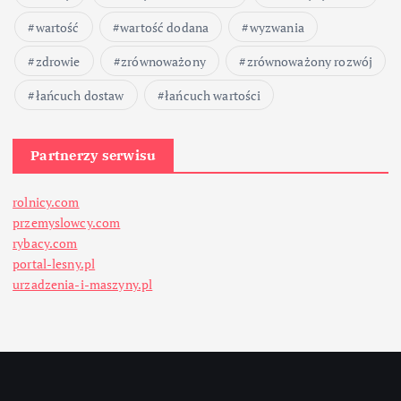
wartość
wartość dodana
wyzwania
zdrowie
zrównoważony
zrównoważony rozwój
łańcuch dostaw
łańcuch wartości
Partnerzy serwisu
rolnicy.com
przemyslowcy.com
rybacy.com
portal-lesny.pl
urzadzenia-i-maszyny.pl