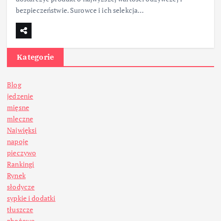
bezpieczeństwie. Surowce i ich selekcja…
Kategorie
Blog
jedzenie
mięsne
mleczne
Najwięksi
napoje
pieczywo
Rankingi
Rynek
słodycze
sypkie i dodatki
tłuszcze
zbożowe