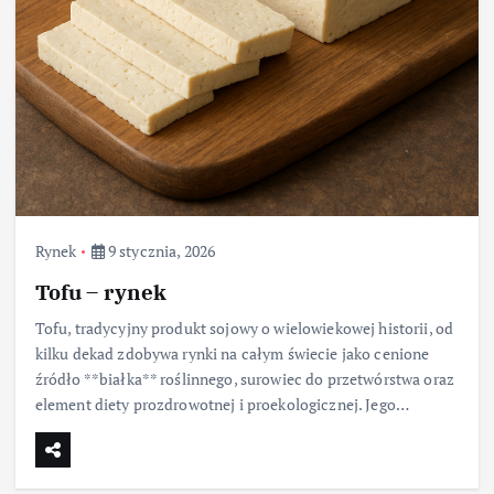
Rynek
9 stycznia, 2026
Tofu – rynek
Tofu, tradycyjny produkt sojowy o wielowiekowej historii, od
kilku dekad zdobywa rynki na całym świecie jako cenione
źródło **białka** roślinnego, surowiec do przetwórstwa oraz
element diety prozdrowotnej i proekologicznej. Jego…