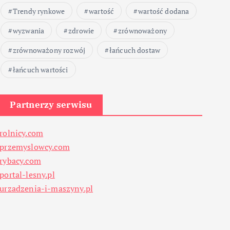
Trendy rynkowe
wartość
wartość dodana
wyzwania
zdrowie
zrównoważony
zrównoważony rozwój
łańcuch dostaw
łańcuch wartości
Partnerzy serwisu
rolnicy.com
przemyslowcy.com
rybacy.com
portal-lesny.pl
urzadzenia-i-maszyny.pl