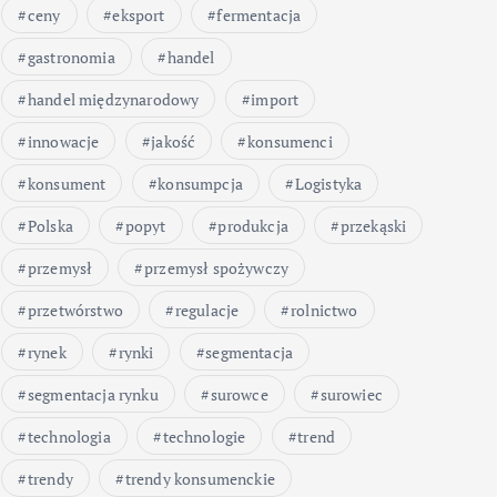
ceny
eksport
fermentacja
gastronomia
handel
handel międzynarodowy
import
innowacje
jakość
konsumenci
konsument
konsumpcja
Logistyka
Polska
popyt
produkcja
przekąski
przemysł
przemysł spożywczy
przetwórstwo
regulacje
rolnictwo
rynek
rynki
segmentacja
segmentacja rynku
surowce
surowiec
technologia
technologie
trend
trendy
trendy konsumenckie