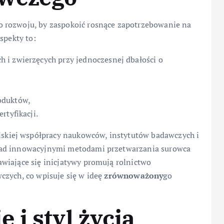
 rozwoju, by zaspokoić rosnące zapotrzebowanie na
spekty to:
h i zwierzęcych przy jednoczesnej dbałości o
oduktów,
rtyfikacji.
kiej współpracy naukowców, instytutów badawczych i
nad innowacyjnymi metodami przetwarzania surowca
wiające się inicjatywy promują rolnictwo
czych, co wpisuje się w ideę
zrównoważony
go
ie
i styl życia