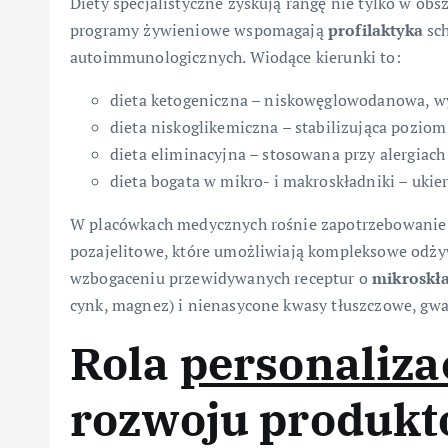
Diety specjalistyczne zyskują rangę nie tylko w obs
programy żywieniowe wspomagają
profilaktyka
sch
autoimmunologicznych. Wiodące kierunki to:
dieta ketogeniczna – niskowęglowodanowa, wys
dieta niskoglikemiczna – stabilizująca poziom
dieta eliminacyjna – stosowana przy alergiac
dieta bogata w mikro- i makroskładniki – uk
W placówkach medycznych rośnie zapotrzebowanie 
pozajelitowe, które umożliwiają kompleksowe odżyw
wzbogaceniu przewidywanych receptur o
mikroskł
cynk, magnez) i nienasycone kwasy tłuszczowe, gw
Rola
personaliza
rozwoju produk