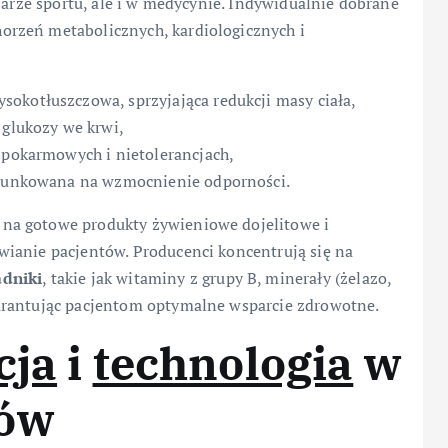
zarze sportu, ale i w medycynie. Indywidualnie dobrane
orzeń metabolicznych, kardiologicznych i
okotłuszczowa, sprzyjająca redukcji masy ciała,
 glukozy we krwi,
h pokarmowych i nietolerancjach,
ierunkowana na wzmocnienie odporności.
na gotowe produkty żywieniowe dojelitowe i
ianie pacjentów. Producenci koncentrują się na
adniki
, takie jak witaminy z grupy B, minerały (żelazo,
arantując pacjentom optymalne wsparcie zdrowotne.
cja
i
technologia
w
tów