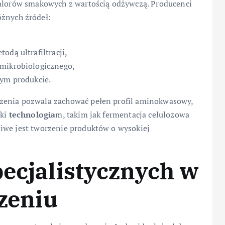
walorów smakowych z wartością odżywczą. Producenci
óżnych źródeł:
odą ultrafiltracji,
 mikrobiologicznego,
nym produkcie.
zenia pozwala zachować pełen profil aminokwasowy,
ęki
technologia
m, takim jak fermentacja celulozowa
iwe jest tworzenie produktów o wysokiej
pecjalistycznych w
czeniu