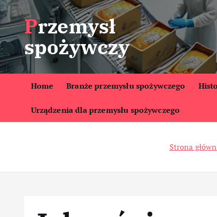
S
Przemysł
k
i
spożywczy
p
t
o
c
Home
Branże przemysłu spożywczego
Hist
o
Urządzenia dla przemysłu spożywczego
n
t
e
Strona główn
n
t