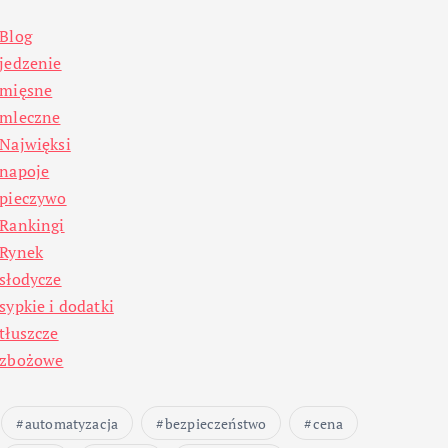
Blog
jedzenie
mięsne
mleczne
Najwięksi
napoje
pieczywo
Rankingi
Rynek
słodycze
sypkie i dodatki
tłuszcze
zbożowe
automatyzacja
bezpieczeństwo
cena