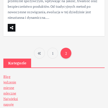
przemyśle spożywczym, wpływając na jakość, trwałość oraz
bezpieczeństwo produktów. Od tradycyjnych metod po
nowoczesne rozwiązania, ewolucja w tej dziedzinie jest
nieustanna i dynamiczna.…
1
2
S
Kategorie
t
Blog
r
jedzenie
mięsne
o
mleczne
Najwięksi
n
napoje