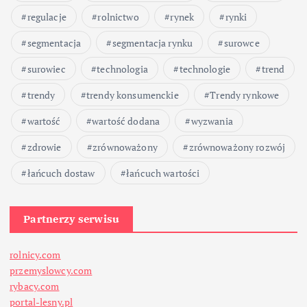
p
regulacje
rolnictwo
rynek
rynki
segmentacja
segmentacja rynku
surowce
i
surowiec
technologia
technologie
trend
s
trendy
trendy konsumenckie
Trendy rynkowe
ó
wartość
wartość dodana
wyzwania
w
zdrowie
zrównoważony
zrównoważony rozwój
łańcuch dostaw
łańcuch wartości
Partnerzy serwisu
rolnicy.com
przemyslowcy.com
rybacy.com
portal-lesny.pl