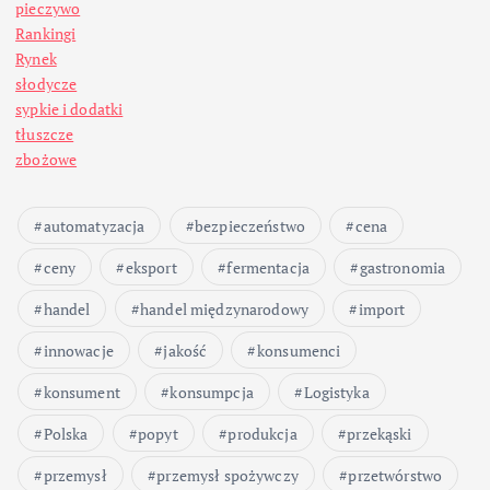
pieczywo
i
Rankingi
Rynek
c
słodycze
sypkie i dodatki
o
tłuszcze
zbożowe
w
automatyzacja
bezpieczeństwo
cena
a
ceny
eksport
fermentacja
gastronomia
n
handel
handel międzynarodowy
import
i
innowacje
jakość
konsumenci
konsument
konsumpcja
Logistyka
e
Polska
popyt
produkcja
przekąski
w
przemysł
przemysł spożywczy
przetwórstwo