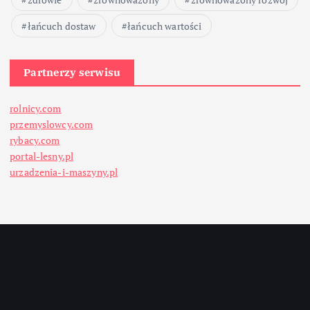
łańcuch dostaw
łańcuch wartości
Partnerzy serwisu
rolnicy.com
przemyslowcy.com
rybacy.com
portal-lesny.pl
urzadzenia-i-maszyny.pl