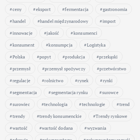
ceny
eksport
fermentacja
gastronomia
handel
handel międzynarodowy
import
innowacje
jakość
konsumenci
konsument
konsumpcja
Logistyka
Polska
popyt
produkcja
przekąski
przemysł
przemysł spożywczy
przetwórstwo
regulacje
rolnictwo
rynek
rynki
segmentacja
segmentacja rynku
surowce
surowiec
technologia
technologie
trend
trendy
trendy konsumenckie
Trendy rynkowe
wartość
wartość dodana
wyzwania
zdrowie
zrównoważony
zrównoważony rozwój