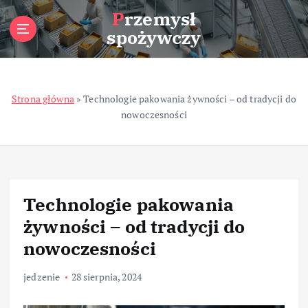
S
Przemysł
k
spożywczy
i
p
t
o
Strona główna
»
Technologie pakowania żywności – od tradycji do
c
nowoczesności
o
n
t
e
n
t
Technologie pakowania
żywności – od tradycji do
nowoczesności
jedzenie
28 sierpnia, 2024