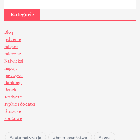
Kategorie
Blog
jedzenie
mięsne
mleczne
Najwięksi
napoje
pieczywo
Rankingi
Rynek
słodycze
sypkie i dodatki
tłuszcze
zbożowe
automatyzacja
bezpieczeństwo
cena