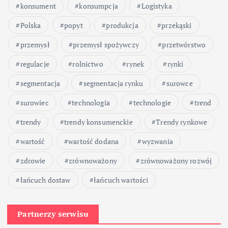
konsument
konsumpcja
Logistyka
Polska
popyt
produkcja
przekąski
przemysł
przemysł spożywczy
przetwórstwo
regulacje
rolnictwo
rynek
rynki
segmentacja
segmentacja rynku
surowce
surowiec
technologia
technologie
trend
trendy
trendy konsumenckie
Trendy rynkowe
wartość
wartość dodana
wyzwania
zdrowie
zrównoważony
zrównoważony rozwój
łańcuch dostaw
łańcuch wartości
Partnerzy serwisu