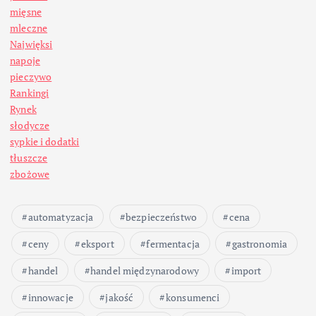
mięsne
mleczne
Najwięksi
napoje
pieczywo
Rankingi
Rynek
słodycze
sypkie i dodatki
tłuszcze
zbożowe
automatyzacja
bezpieczeństwo
cena
ceny
eksport
fermentacja
gastronomia
handel
handel międzynarodowy
import
innowacje
jakość
konsumenci