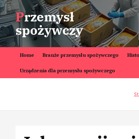
S
Przemysł
k
i
spożywczy
p
t
o
c
Home
Branże przemysłu spożywczego
Hist
o
Urządzenia dla przemysłu spożywczego
n
t
e
St
n
t