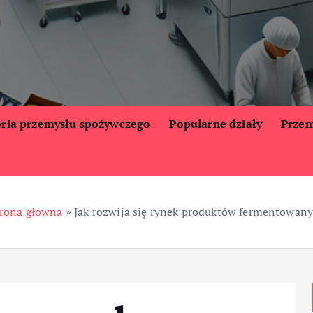
oria przemysłu spożywczego
Popularne działy
Przem
rona główna
»
Jak rozwija się rynek produktów fermentowan