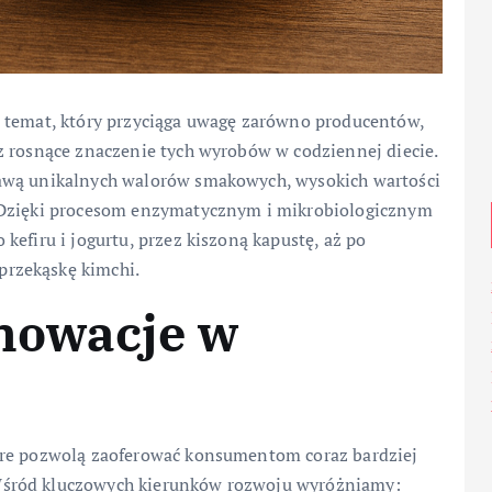
o temat, który przyciąga uwagę zarówno producentów,
z rosnące znaczenie tych wyrobów w codziennej diecie.
awą unikalnych walorów smakowych, wysokich wartości
 Dzięki procesom enzymatycznym i mikrobiologicznym
efiru i jogurtu, przez kiszoną kapustę, aż po
rzekąskę kimchi.
nnowacje w
óre pozwolą zaoferować konsumentom coraz bardziej
Wśród kluczowych kierunków rozwoju wyróżniamy: