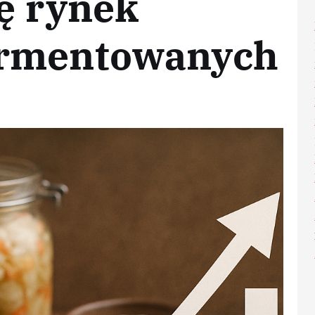
ię rynek
ermentowanych