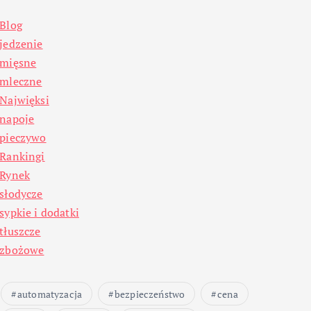
Blog
jedzenie
mięsne
mleczne
Najwięksi
napoje
pieczywo
Rankingi
Rynek
słodycze
sypkie i dodatki
tłuszcze
zbożowe
automatyzacja
bezpieczeństwo
cena