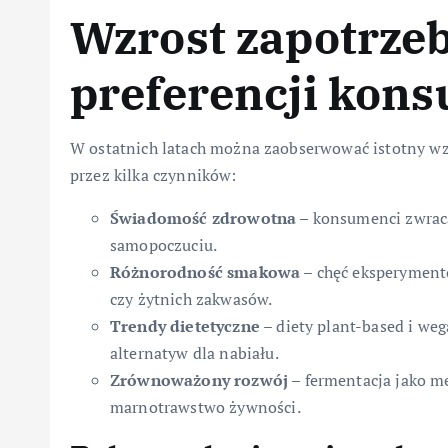
Wzrost zapotrze
preferencji kon
W ostatnich latach można zaobserwować istotny w
przez kilka czynników:
Świadomość zdrowotna
– konsumenci zwrac
samopoczuciu.
Różnorodność smakowa
– chęć eksperyment
czy żytnich zakwasów.
Trendy dietetyczne
– diety plant-based i we
alternatyw dla nabiału.
Zrównoważony rozwój
– fermentacja jako m
marnotrawstwo żywności.