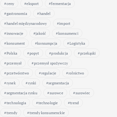
ceny
eksport
fermentacja
gastronomia
handel
handel międzynarodowy
import
innowacje
jakość
konsumenci
konsument
konsumpcja
Logistyka
Polska
popyt
produkcja
przekąski
przemysł
przemysł spożywczy
przetwórstwo
regulacje
rolnictwo
rynek
rynki
segmentacja
segmentacja rynku
surowce
surowiec
technologia
technologie
trend
trendy
trendy konsumenckie