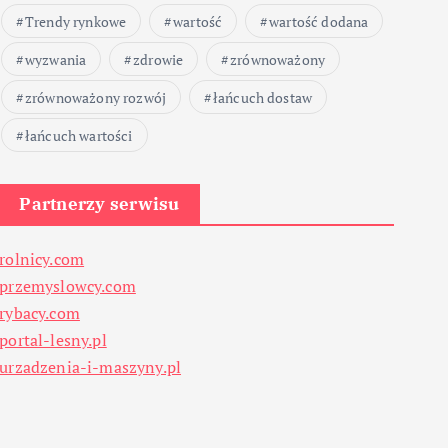
Trendy rynkowe
wartość
wartość dodana
wyzwania
zdrowie
zrównoważony
zrównoważony rozwój
łańcuch dostaw
łańcuch wartości
Partnerzy serwisu
rolnicy.com
przemyslowcy.com
rybacy.com
portal-lesny.pl
urzadzenia-i-maszyny.pl