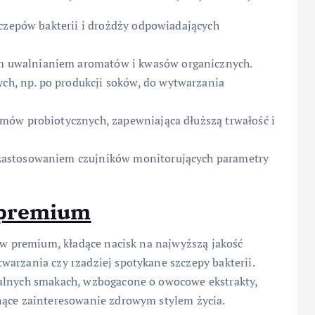
zczepów bakterii i drożdży odpowiadających
 uwalnianiem aromatów i kwasów organicznych.
ch, np. po produkcji soków, do wytwarzania
zmów probiotycznych, zapewniająca dłuższą trwałość i
zastosowaniem czujników monitorujących parametry
 premium
tów premium, kładące nacisk na najwyższą jakość
arzania czy rzadziej spotykane szczepy bakterii.
nalnych smakach, wzbogacone o owocowe ekstrakty,
nące zainteresowanie zdrowym stylem życia.