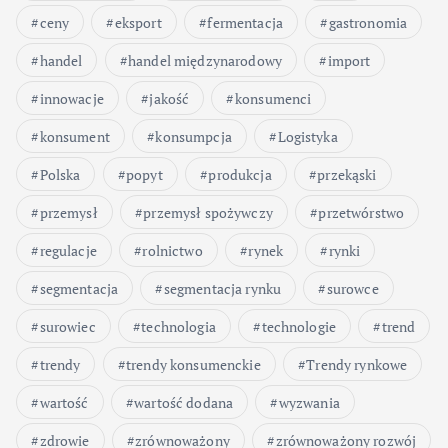
ceny
eksport
fermentacja
gastronomia
handel
handel międzynarodowy
import
innowacje
jakość
konsumenci
konsument
konsumpcja
Logistyka
Polska
popyt
produkcja
przekąski
przemysł
przemysł spożywczy
przetwórstwo
regulacje
rolnictwo
rynek
rynki
segmentacja
segmentacja rynku
surowce
surowiec
technologia
technologie
trend
trendy
trendy konsumenckie
Trendy rynkowe
wartość
wartość dodana
wyzwania
zdrowie
zrównoważony
zrównoważony rozwój