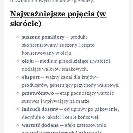
rozwijania nowych kanałów sprzedaży.
Najważniejsze pojęcia (w
skrócie)
suszone pomidory
— produkt
skoncentrowany, suszony i często
konserwowany w oleju.
oleju
— medium przedłużające trwałość i
dodające walorów smakowych.
eksport
— ważny kanał dla krajów-
producerów, generujący przychody walutowe.
przetwórstwo
— etap podnoszący wartość
surowca i wpływający na marże.
łańcuch dostaw
— od uprawy po pakowanie,
decyduje o jakości i cenie końcowej.
wartość dodana
— efekt zastosowania