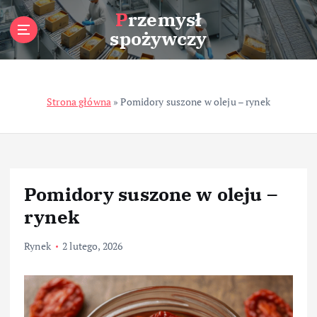
S
Przemysł
k
spożywczy
i
p
t
o
Strona główna
»
Pomidory suszone w oleju – rynek
c
o
n
t
e
n
Pomidory suszone w oleju –
t
rynek
Rynek
2 lutego, 2026