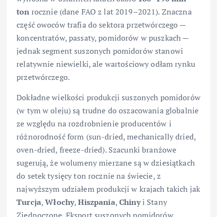
ton
rocznie (dane FAO z lat 2019–2021). Znaczna
część owoców trafia do sektora przetwórczego —
koncentratów, passaty, pomidorów w puszkach —
jednak segment suszonych pomidorów stanowi
relatywnie niewielki, ale wartościowy odłam rynku
przetwórczego.
Dokładne wielkości produkcji suszonych pomidorów
(w tym w oleju) są trudne do oszacowania globalnie
ze względu na rozdrobnienie producentów i
różnorodność form (sun-dried, mechanically dried,
oven-dried, freeze-dried). Szacunki branżowe
sugerują, że wolumeny mierzane są w dziesiątkach
do setek tysięcy ton rocznie na świecie, z
najwyższym udziałem produkcji w krajach takich jak
Turcja
,
Włochy
,
Hiszpania
,
Chiny
i Stany
Zjednoczone. Eksport suszonych pomidorów