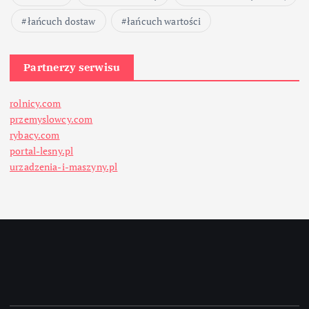
łańcuch dostaw
łańcuch wartości
Partnerzy serwisu
rolnicy.com
przemyslowcy.com
rybacy.com
portal-lesny.pl
urzadzenia-i-maszyny.pl