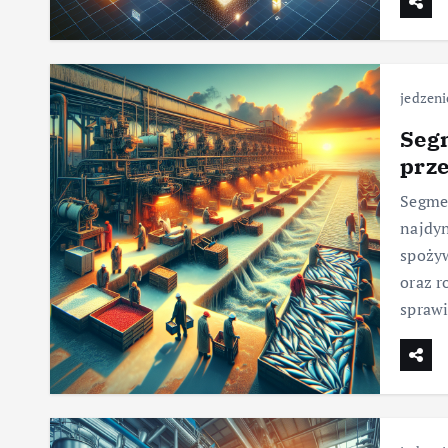
jedzeni
Seg
prze
Segme
najdyn
spoży
oraz r
sprawi