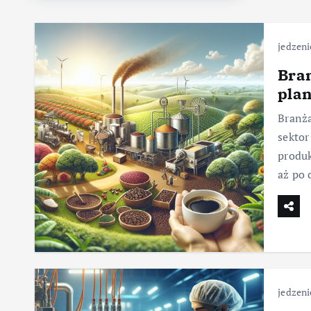
jedzeni
Bran
plan
Branża
sektor
produk
aż po
jedzeni