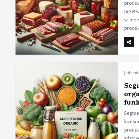
produk
przetw
w prz
produ
jedzeni
Segm
orga
fun
Segmen
konsum
produk
zdrowo