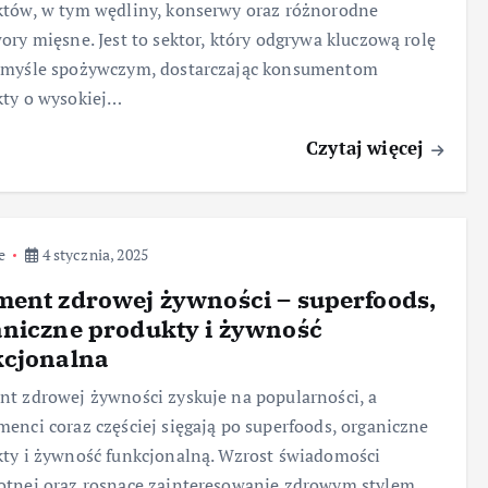
tów, w tym wędliny, konserwy oraz różnorodne
ory mięsne. Jest to sektor, który odgrywa kluczową rolę
emyśle spożywczym, dostarczając konsumentom
kty o wysokiej…
Czytaj więcej
e
4 stycznia, 2025
ent zdrowej żywności – superfoods,
niczne produkty i żywność
kcjonalna
t zdrowej żywności zyskuje na popularności, a
enci coraz częściej sięgają po superfoods, organiczne
ty i żywność funkcjonalną. Wzrost świadomości
tnej oraz rosnące zainteresowanie zdrowym stylem