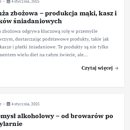
e
4 stycznia, 2025
ża zbożowa – produkcja mąki, kasz i
tków śniadaniowych
a zbożowa odgrywa kluczową rolę w przemyśle
czym, dostarczając podstawowe produkty, takie jak
kasze i płatki śniadaniowe. Te produkty są nie tylko
entem wielu diet na całym świecie, ale…
Czytaj więcej
e
4 stycznia, 2025
emysł alkoholowy – od browarów po
ylarnie