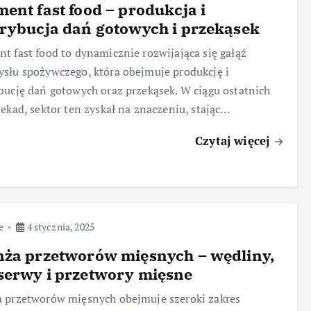
ent fast food – produkcja i
rybucja dań gotowych i przekąsek
t fast food to dynamicznie rozwijająca się gałąź
słu spożywczego, która obejmuje produkcję i
bucję dań gotowych oraz przekąsek. W ciągu ostatnich
dekad, sektor ten zyskał na znaczeniu, stając…
Czytaj więcej
e
4 stycznia, 2025
nża przetworów mięsnych – wędliny,
serwy i przetwory mięsne
 przetworów mięsnych obejmuje szeroki zakres