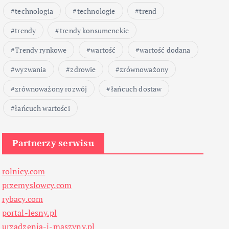
technologia
technologie
trend
trendy
trendy konsumenckie
Trendy rynkowe
wartość
wartość dodana
wyzwania
zdrowie
zrównoważony
zrównoważony rozwój
łańcuch dostaw
łańcuch wartości
Partnerzy serwisu
rolnicy.com
przemyslowcy.com
rybacy.com
portal-lesny.pl
urzadzenia-i-maszyny.pl