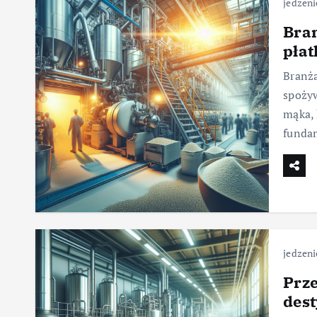
jedzeni
Bran
pła
Branż
spożyw
mąka, 
fundam
jedzeni
Prz
dest