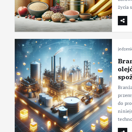
życia 
jedzeni
Bran
olej
spo
Branża
przemy
do pro
niniej
techn