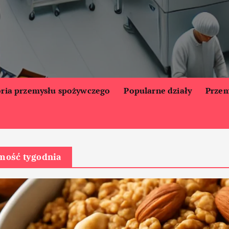
oria przemysłu spożywczego
Popularne działy
Przem
ość tygodnia