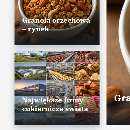
Granola orzechowa
– rynek
Gra
Największe firmy
cukiernicze świata