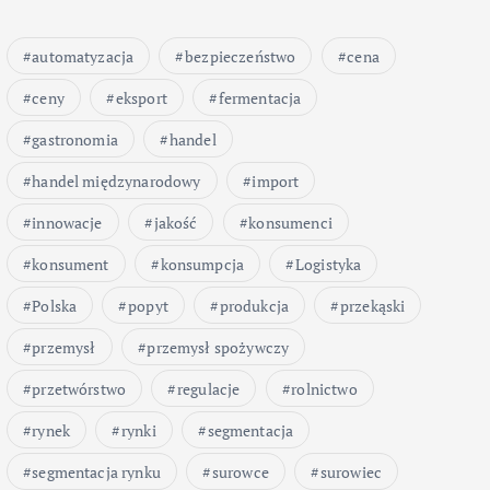
automatyzacja
bezpieczeństwo
cena
ceny
eksport
fermentacja
gastronomia
handel
handel międzynarodowy
import
innowacje
jakość
konsumenci
konsument
konsumpcja
Logistyka
Polska
popyt
produkcja
przekąski
przemysł
przemysł spożywczy
przetwórstwo
regulacje
rolnictwo
rynek
rynki
segmentacja
segmentacja rynku
surowce
surowiec