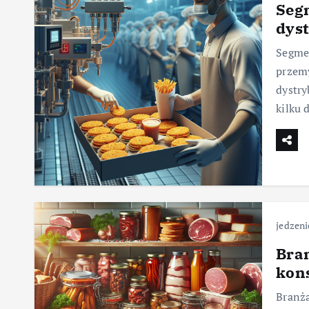
Segm
dyst
Segmen
przemy
dystry
kilku 
jedzeni
Bra
kon
Branża