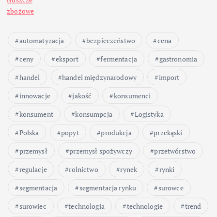
zbożowe
automatyzacja
bezpieczeństwo
cena
ceny
eksport
fermentacja
gastronomia
handel
handel międzynarodowy
import
innowacje
jakość
konsumenci
konsument
konsumpcja
Logistyka
Polska
popyt
produkcja
przekąski
przemysł
przemysł spożywczy
przetwórstwo
regulacje
rolnictwo
rynek
rynki
segmentacja
segmentacja rynku
surowce
surowiec
technologia
technologie
trend