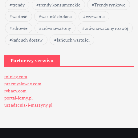
trendy
trendy konsumenckie
Trendy rynkowe
wartość
wartość dodana
wyzwania
zdrowie
zrównoważony
zrównoważony rozwój
łańcuch dostaw
łańcuch wartości
Partnerzy serwisu
rolnicy.com
przemyslowcy.com
rybacy.com
portal-lesny.pl
urzadzenia-i-maszyny.pl