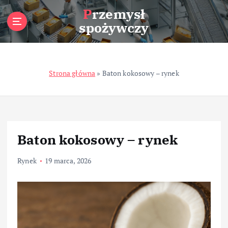
S
Przemysł
k
spożywczy
i
p
t
o
Strona główna
»
Baton kokosowy – rynek
c
o
n
t
e
n
Baton kokosowy – rynek
t
Rynek
19 marca, 2026