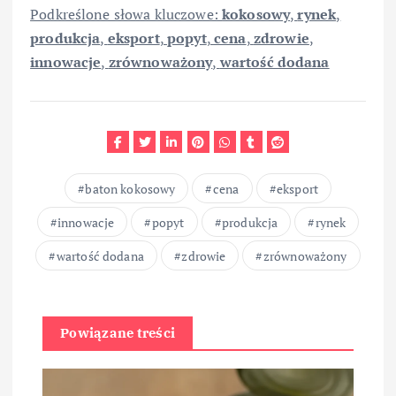
Podkreślone słowa kluczowe:
kokosowy
,
rynek
,
produkcja
,
eksport
,
popyt
,
cena
,
zdrowie
,
innowacje
,
zrównoważony
,
wartość dodana
baton kokosowy
cena
eksport
innowacje
popyt
produkcja
rynek
wartość dodana
zdrowie
zrównoważony
Powiązane treści