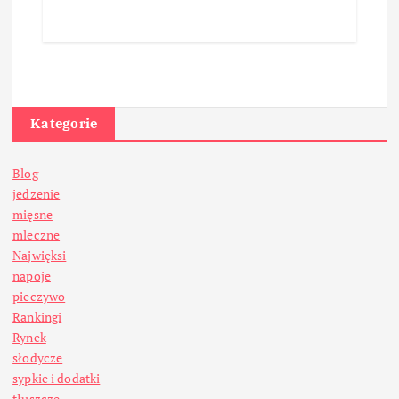
Kategorie
Blog
jedzenie
mięsne
mleczne
Najwięksi
napoje
pieczywo
Rankingi
Rynek
słodycze
sypkie i dodatki
tłuszcze