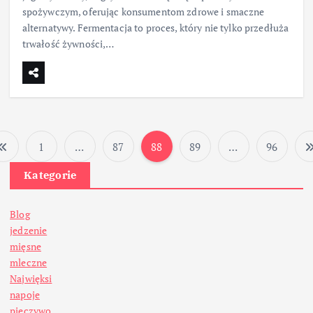
spożywczym, oferując konsumentom zdrowe i smaczne
alternatywy. Fermentacja to proces, który nie tylko przedłuża
trwałość żywności,…
1
…
87
88
89
…
96
S
Kategorie
t
Blog
r
jedzenie
mięsne
o
mleczne
Najwięksi
n
napoje
pieczywo