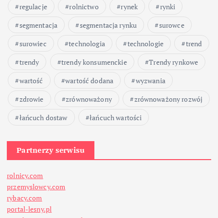
p
regulacje
rolnictwo
rynek
rynki
segmentacja
segmentacja rynku
surowce
i
surowiec
technologia
technologie
trend
s
trendy
trendy konsumenckie
Trendy rynkowe
ó
wartość
wartość dodana
wyzwania
w
zdrowie
zrównoważony
zrównoważony rozwój
łańcuch dostaw
łańcuch wartości
Partnerzy serwisu
rolnicy.com
przemyslowcy.com
rybacy.com
portal-lesny.pl