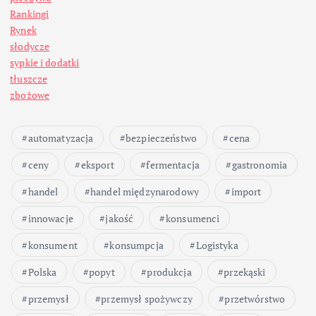
i
Rankingi
Rynek
c
słodycze
sypkie i dodatki
o
tłuszcze
zbożowe
w
automatyzacja
bezpieczeństwo
cena
a
ceny
eksport
fermentacja
gastronomia
n
handel
handel międzynarodowy
import
i
innowacje
jakość
konsumenci
konsument
konsumpcja
Logistyka
e
Polska
popyt
produkcja
przekąski
w
przemysł
przemysł spożywczy
przetwórstwo