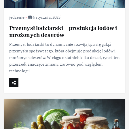
jedzenie
4 stycznia, 2025
Przemysł lodziarski – produkcja lodów i
mrożonych deserów
Przemysł lodziarski to dynamicznie rozwijająca się gałąź
przemysłu spożywczego, która obejmuje produkcję lodów i
mrożonych deserów. W ciągu ostatnich kilku dekad, rynek ten
przeszedł znaczące zmiany, zarówno pod względem
technologii…