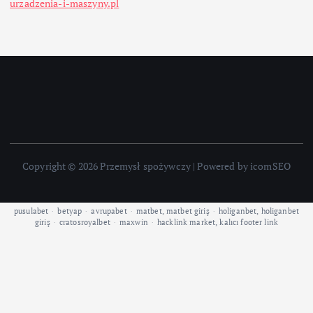
urzadzenia-i-maszyny.pl
Copyright © 2026 Przemysł spożywczy | Powered by icomSEO
pusulabet
·
betyap
·
avrupabet
·
matbet, matbet giriş
·
holiganbet, holiganbet
giriş
·
cratosroyalbet
·
maxwin
·
hacklink market, kalıcı footer link