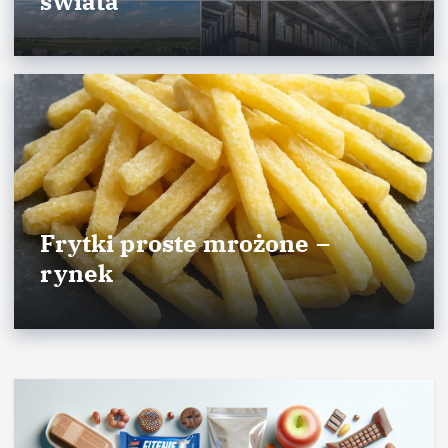
świata
Frytki proste mrożone –
rynek