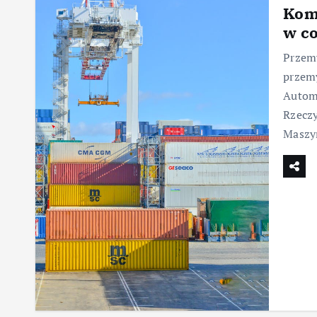
Komp
w co
Przemy
przemy
Automa
Rzeczy
Maszyn