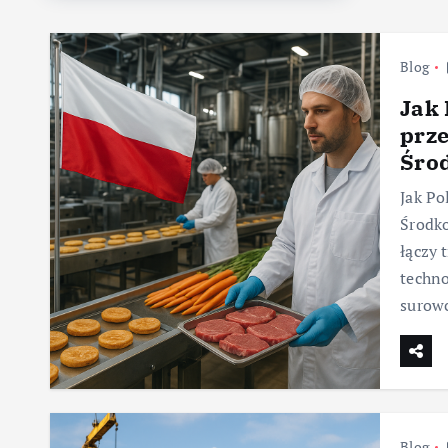
Blog
Jak 
prz
Śro
Jak Po
Środko
łączy 
techno
surow
Blog