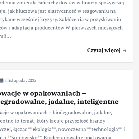
ndemia zmieniła łańcuchy dostaw w branży spożywczej,
je, jak kluczowa jest elastyczność w reagowaniu na
tykane wcześniej kryzysy. Zakłócenia w pozyskiwaniu
ów i adaptacja producentów W pierwszych miesiącach
mii…
Czytaj więcej
2 listopada, 2025
owacje w opakowaniach –
egradowalne, jadalne, inteligentne
cje w opakowaniach – biodegradowalne, jadalne,
gentne to temat, który kreuje przyszłość branży
czej, łącząc **ekologia**, nowoczesną **technologia** i
ć o **środowisko**. Biodegradowalne opakowania –