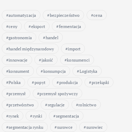
automatyzacja
bezpieczeństwo
cena
ceny
eksport
fermentacja
gastronomia
handel
handel międzynarodowy
import
innowacje
jakość
konsumenci
konsument
konsumpcja
Logistyka
Polska
popyt
produkcja
przekąski
przemysł
przemysł spożywczy
przetwórstwo
regulacje
rolnictwo
rynek
rynki
segmentacja
segmentacja rynku
surowce
surowiec