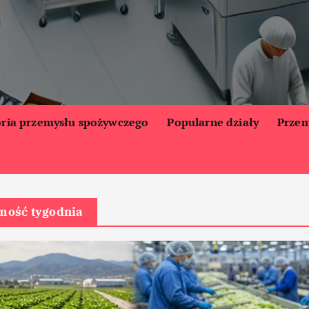
oria przemysłu spożywczego
Popularne działy
Przem
ość tygodnia