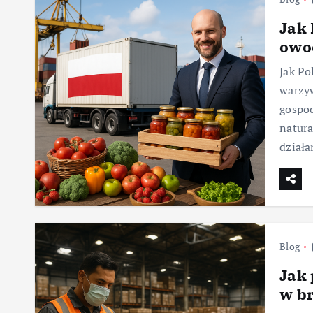
Jak 
owo
Jak Po
warzyw
gospod
natura
dział
Blog
Jak
w b