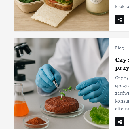
krok 
Blog
Czy 
prz
Czy ży
spoży
zarówn
konsu
altern