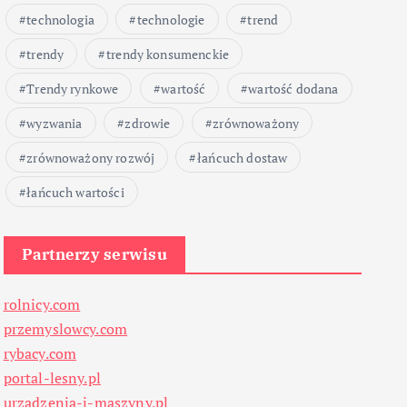
technologia
technologie
trend
trendy
trendy konsumenckie
Trendy rynkowe
wartość
wartość dodana
wyzwania
zdrowie
zrównoważony
zrównoważony rozwój
łańcuch dostaw
łańcuch wartości
Partnerzy serwisu
rolnicy.com
przemyslowcy.com
rybacy.com
portal-lesny.pl
urzadzenia-i-maszyny.pl