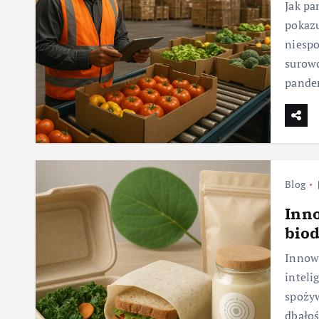
Jak pa
pokazu
niespo
surowc
pande
Blog
Inn
biod
Innowa
inteli
spożyw
dbałoś