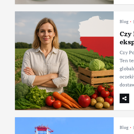
Blog
Czy 
eks
Czy Po
Ten te
global
oczek
dosta
Blog