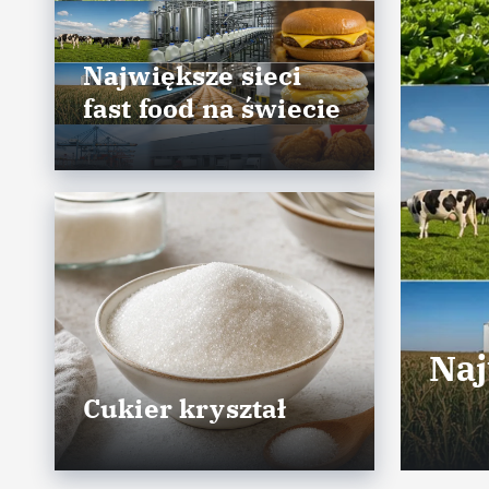
Największe sieci
fast food na świecie
Naj
Cukier kryształ