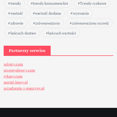
trendy
trendy konsumenckie
Trendy rynkowe
wartość
wartość dodana
wyzwania
zdrowie
zrównoważony
zrównoważony rozwój
łańcuch dostaw
łańcuch wartości
Partnerzy serwisu
rolnicy.com
przemyslowcy.com
rybacy.com
portal-lesny.pl
urzadzenia-i-maszyny.pl