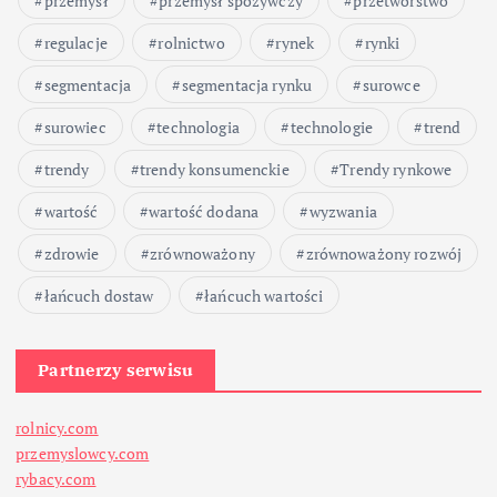
przemysł
przemysł spożywczy
przetwórstwo
regulacje
rolnictwo
rynek
rynki
segmentacja
segmentacja rynku
surowce
surowiec
technologia
technologie
trend
trendy
trendy konsumenckie
Trendy rynkowe
wartość
wartość dodana
wyzwania
zdrowie
zrównoważony
zrównoważony rozwój
łańcuch dostaw
łańcuch wartości
Partnerzy serwisu
rolnicy.com
przemyslowcy.com
rybacy.com