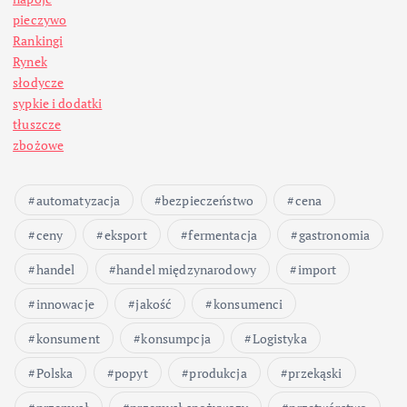
pieczywo
Rankingi
Rynek
słodycze
sypkie i dodatki
tłuszcze
zbożowe
automatyzacja
bezpieczeństwo
cena
ceny
eksport
fermentacja
gastronomia
handel
handel międzynarodowy
import
innowacje
jakość
konsumenci
konsument
konsumpcja
Logistyka
Polska
popyt
produkcja
przekąski