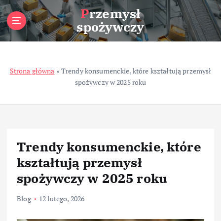
S
Przemysł
k
spożywczy
i
p
t
o
Strona główna
»
Trendy konsumenckie, które kształtują przemysł
c
spożywczy w 2025 roku
o
n
t
e
n
t
Trendy konsumenckie, które
kształtują przemysł
spożywczy w 2025 roku
Blog
12 lutego, 2026