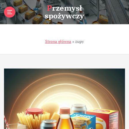
S
Przemysł
k
spożywczy
i
p
t
o
Strona główna
»
zupy
c
o
n
t
e
n
t