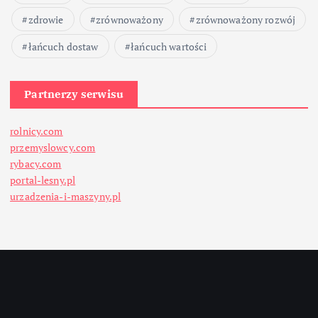
zdrowie
zrównoważony
zrównoważony rozwój
łańcuch dostaw
łańcuch wartości
Partnerzy serwisu
rolnicy.com
przemyslowcy.com
rybacy.com
portal-lesny.pl
urzadzenia-i-maszyny.pl