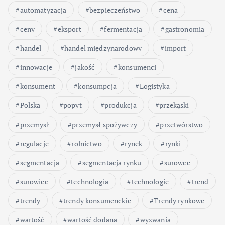
automatyzacja
bezpieczeństwo
cena
ceny
eksport
fermentacja
gastronomia
handel
handel międzynarodowy
import
innowacje
jakość
konsumenci
konsument
konsumpcja
Logistyka
Polska
popyt
produkcja
przekąski
przemysł
przemysł spożywczy
przetwórstwo
regulacje
rolnictwo
rynek
rynki
segmentacja
segmentacja rynku
surowce
surowiec
technologia
technologie
trend
trendy
trendy konsumenckie
Trendy rynkowe
wartość
wartość dodana
wyzwania