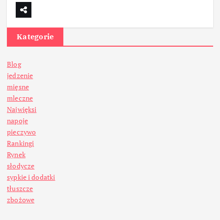
Kategorie
Blog
jedzenie
mięsne
mleczne
Najwięksi
napoje
pieczywo
Rankingi
Rynek
słodycze
sypkie i dodatki
tłuszcze
zbożowe